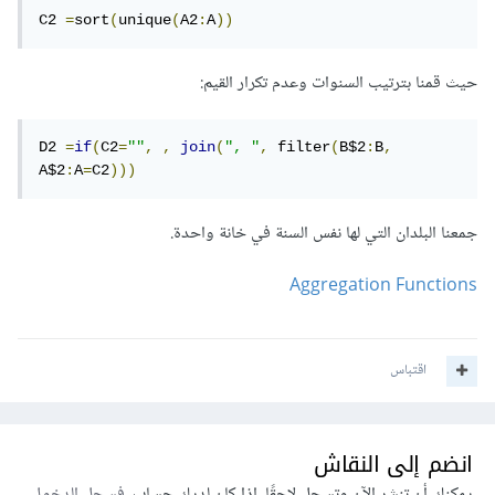
C2 
=
sort
(
unique
(
A2
:
A
))
حيث قمنا بترتيب السنوات وعدم تكرار القيم:
D2 
=
if
(
C2
=
""
,
,
join
(
", "
,
 filter
(
B$2
:
B
,
A$2
:
A
=
C2
)))
جمعنا البلدان التي لها نفس السنة في خانة واحدة.
Aggregation Functions
اقتباس
انضم إلى النقاش
يمكنك أن تنشر الآن وتسجل لاحقًا. إذا كان لديك حساب،
فسجل الدخول