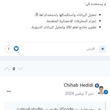
و يستخدم فى:
تحليل البيانات واستكشافها باستخدام لغة R.
إجراء التحليلات الإحصائية المتقدمة.
تطوير نماذج تعلم الآلة وتحليل البيانات التنبؤية.
اقتباس
1
0
Chihab Hedidi
نشر
7 نوفمبر 2024
طيب هو خفيف زي VScode والا هو زي visual studio ؟