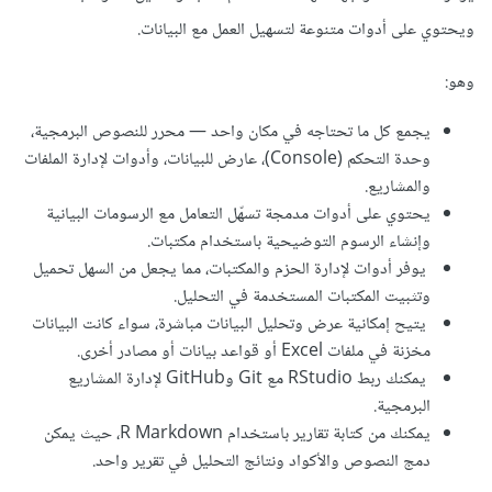
ويحتوي على أدوات متنوعة لتسهيل العمل مع البيانات.
وهو:
يجمع كل ما تحتاجه في مكان واحد — محرر للنصوص البرمجية،
وحدة التحكم (Console)، عارض للبيانات، وأدوات لإدارة الملفات
والمشاريع.
يحتوي على أدوات مدمجة تسهّل التعامل مع الرسومات البيانية
وإنشاء الرسوم التوضيحية باستخدام مكتبات.
يوفر أدوات لإدارة الحزم والمكتبات، مما يجعل من السهل تحميل
وتثبيت المكتبات المستخدمة في التحليل.
يتيح إمكانية عرض وتحليل البيانات مباشرة، سواء كانت البيانات
مخزنة في ملفات Excel أو قواعد بيانات أو مصادر أخرى.
يمكنك ربط RStudio مع Git وGitHub لإدارة المشاريع
البرمجية.
يمكنك من كتابة تقارير باستخدام R Markdown، حيث يمكن
دمج النصوص والأكواد ونتائج التحليل في تقرير واحد.