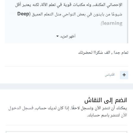
الإحصائي المكثف، وله مكتبات قوية في تعلم الآلة، لكنه يعتبر أقل
شيوعًا من بايثون في بعض النواحي مثل التعلم العميق (
Deep
).
learning
أظهر المزيد
بايثون لديه مجتمع أكبر في مجال تعلم الآلة والتعلم العميق، (اى
عدد المبرمجون اللذين يستخدمون بايثون فى تعلم الاله اكثر مما
تمام جدا , الف شكراا لحضرتك
يسهل البحث و معرفة حلول المشاكل بنسبة اكبر)
اقتباس
انضم إلى النقاش
يمكنك أن تنشر الآن وتسجل لاحقًا. إذا كان لديك حساب،
فسجل الدخول
الآن
لتنشر باسم حسابك.