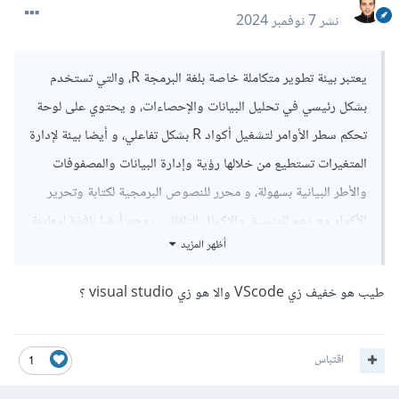
نشر
7 نوفمبر 2024
يعتبر بيئة تطوير متكاملة خاصة بلغة البرمجة R، والتي تستخدم
بشكل رئيسي في تحليل البيانات والإحصاءات، و يحتوي على
لوحة
تحكم سطر الأوامر لتشغيل أكواد R بشكل تفاعلي، و أيضا بيئة لإدارة
المتغيرات تستطيع من خلالها رؤية وإدارة البيانات والمصفوفات
والأطر البيانية بسهولة، و محرر للنصوص البرمجية لكتابة وتحرير
الأكواد مع دعم للتنسيق والإكمال التلقائي، يوجد أيضا نافذة لمعاينة
أظهر المزيد
الرسومات البيانية التي يتم إنشاؤها في R، و هو متاح كبرنامج
مجاني مفتوح المصدر.
طيب هو خفيف زي VScode والا هو زي visual studio ؟
اقتباس
1