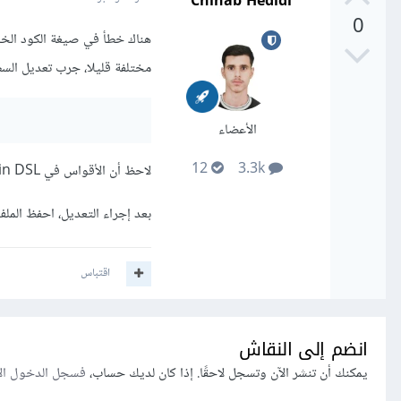
Chihab Hedidi
0
مختلفة قليلا، جرب تعديل السطر
الأعضاء
12
3.3k
لاحظ أن الأقواس في Kotlin DSL تكون مزدوجة ("...") بدلا من واحدة '...'.
بعد إجراء التعديل، احفظ المل
اقتباس
انضم إلى النقاش
يمكنك أن تنشر الآن وتسجل لاحقًا. إذا كان لديك حساب،
فسجل الدخول ال