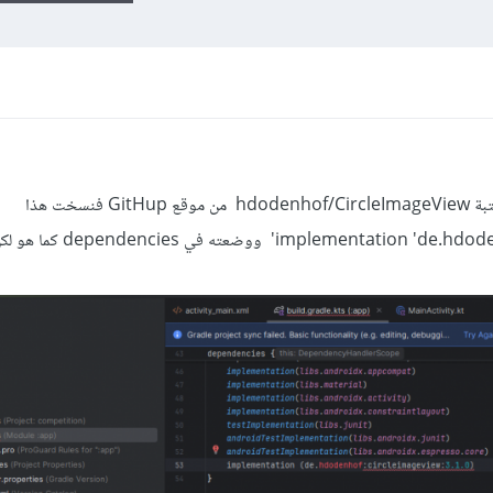
في الاندرويد استديو اريد ان استورد مكتبة hdodenhof/CircleImageView من موقع GitHup فنسخت هذا
الكود on 'de.hdodenhof:circleimageview:3.1.0