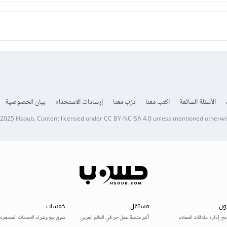
الأسئلة الشائعة
اكتب معنا
درّب معنا
إرشادات الاستخدام
بيان الخصوصية
 2025
Hsoub
.
Content licensed under
CC BY-NC-SA 4.0
unless mentioned otherwi