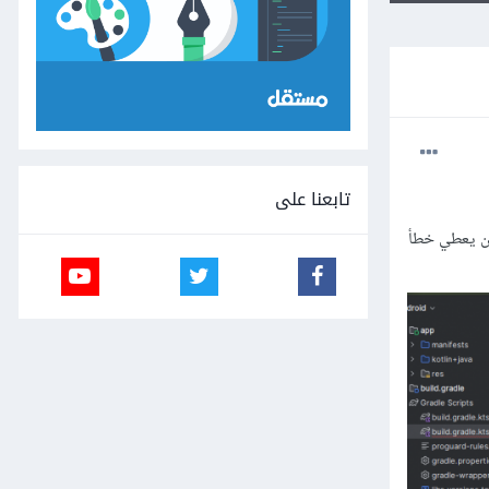
تابعنا على
implementati' ووضعته في dependencies كما هو لكن يعطي خطأ