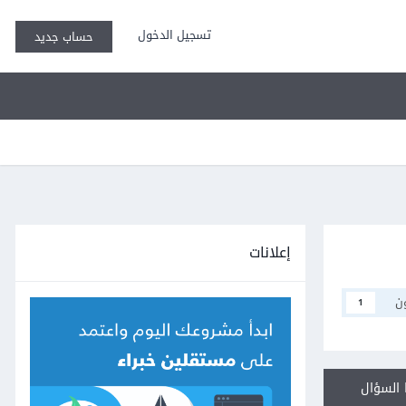
تسجيل الدخول
حساب جديد
إعلانات
ن
1
السؤال