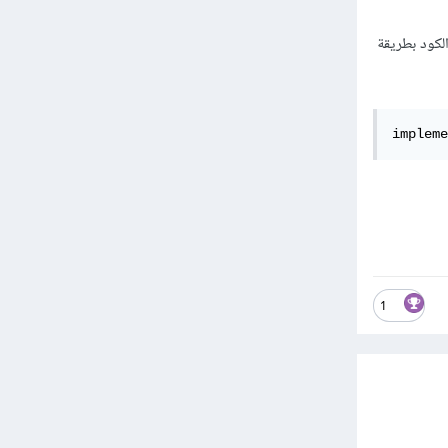
وعك يستخدم ملفات Kotlin DSL، يجب كتابة الكود بطريقة
1