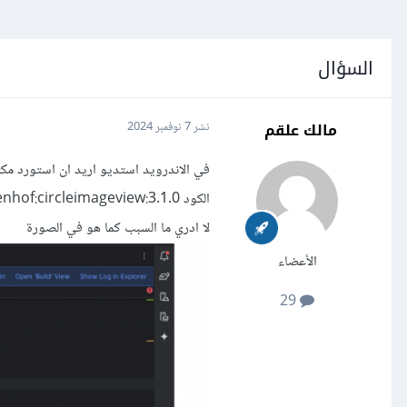
السؤال
مالك علقم
نشر
7 نوفمبر 2024
لا ادري ما السبب كما هو في الصورة
الأعضاء
29