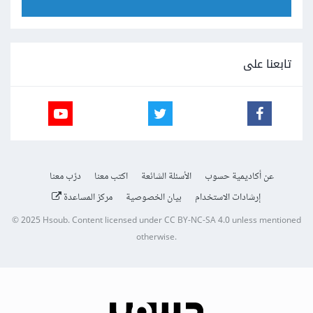
تابعنا على
عن أكاديمية حسوب
الأسئلة الشائعة
اكتب معنا
درّب معنا
إرشادات الاستخدام
بيان الخصوصية
مركز المساعدة
© 2025
Hsoub
.
Content licensed under
CC BY-NC-SA 4.0
unless mentioned
otherwise.