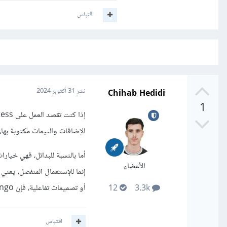
اقتباس
Chihab Hedidi
نشر
31 أكتوبر 2024
1
الإضافات والثيمات مكتوبة بها، و لتخصيص WordPress أو تطوير إضافات
الأعضاء
إنما للإستعمال المنفصل، يعني
أو تصميمات تفاعلية، فإن Django وNext.js خيارات قوية.
12
3.3k
اقتباس