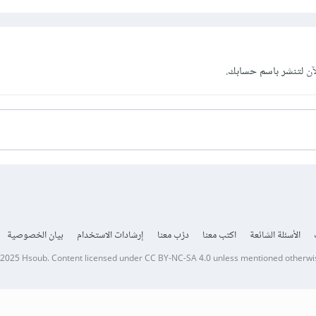
آن
لتنشر باسم حسابك.
الأسئلة الشائعة
اكتب معنا
درّب معنا
إرشادات الاستخدام
بيان الخصوصية
 2025
Hsoub
.
Content licensed under
CC BY-NC-SA 4.0
unless mentioned otherwi