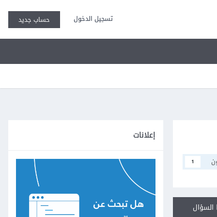
تسجيل الدخول
حساب جديد
إعلانات
ن
1
السؤال