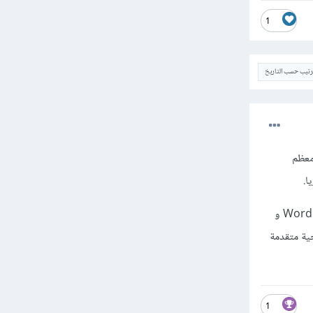
1
ترتيب حسب التاريخ
WordPre مبني عليها، ومعظم
أما بالنسبة للبدائل، فهي خيارات رائعة ولكنها تختلف في التطبيق حيث أنها ليست موجهة للإستعمال مع WordPress و
جية متقدمة
1