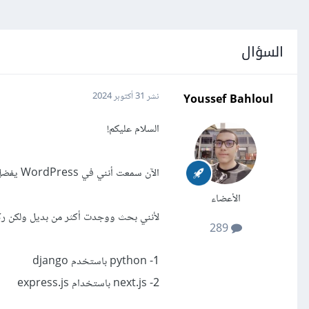
السؤال
Youssef Bahloul
نشر
31 أكتوبر 2024
السلام عليكم!
الآن سمعت أنني في WordPress يفضل أن أتعلم php، حسنا الآن هل يجب عليا تعلمها هي فقط أم يوجد بدائل؟
الأعضاء
لأنني بحث ووجدت أكثر من بديل ولكن رك
289
1- python باستخدم django
2- next.js باستخدام express.js