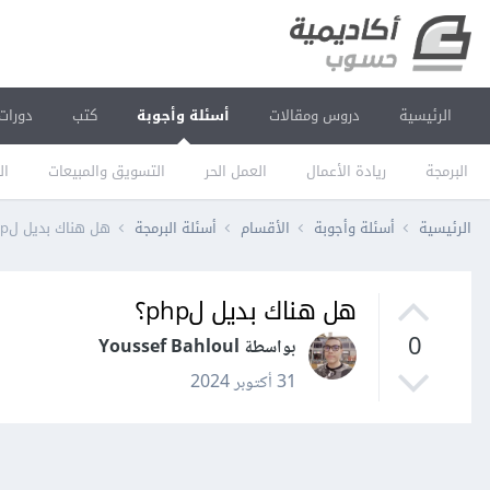
الرئيسية
دروس ومقالات
أسئلة وأجوبة
كتب
دورات
البرمجة
ريادة الأعمال
العمل الحر
التسويق والمبيعات
ال
الرئيسية
أسئلة وأجوبة
الأقسام
أسئلة البرمجة
هل هناك بديل لphp؟
هل هناك بديل لphp؟
0
بواسطة Youssef Bahloul
31 أكتوبر 2024