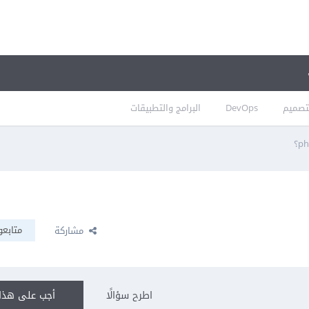
تصميم
DevOps
البرامج والتطبيقات
متابعو
مشاركة
اطرح سؤالًا
أجب على هذا 