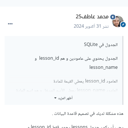
محمد عاطف25
نشر
31 أكتوبر 2024
الجدول في SQLite
الجدول يحتوي على عامودين و هم lesson_id و
lesson_name
العامود lesson_id يعطي القيمة للمادة
العامود lesson_name يعطي الأسم المدخل و هو اسم المادة
أظهر المزيد
هذه مشكلة لديك في تصميم قاعدة البيانات .
يجب أن يكون جدول lessons يحوي فقط lesson_id و