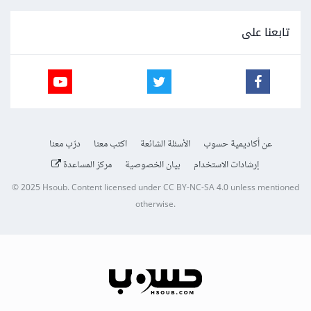
تابعنا على
عن أكاديمية حسوب
الأسئلة الشائعة
اكتب معنا
درّب معنا
إرشادات الاستخدام
بيان الخصوصية
مركز المساعدة
© 2025
Hsoub
.
Content licensed under
CC BY-NC-SA 4.0
unless mentioned
otherwise.