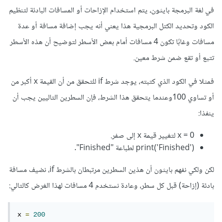
في لغة البرمجة بايثون، يتم استخدام الإزاحات أو المسافات البادئة لتنظيم
الكود وتحديد الكتل البرمجية هذا يعني أنه يجب إضافة مسافة أو عدة
مسافات وغابًا تكون 4 مسافات أمام بعض الأسطر لتوضيح أن هذه الأسطر
تتبع أو تقع ضمن شرط معين.
فمثلا في الكود الذي كتبته، يوجد شرط if للتحقق من أن القيمة x أكبر من
أو تساوي 100وعندما يتحقق هذا الشرط، فإن السطرين التاليين يجب أن
ينفذا:
x = 0 لتغيير قيمة x إلى صفر.
print('Finished') لطباعة "Finished".
لكن ولكي نفهم بايثون أن هذين السطرين مرتبطان بالشرط if، نضيف مسافة
بادئة (إزاحة) قبل كل سطر، وعادة نستخدم 4 مسافات لهذا الغرض كالتالي:
x 
=
200