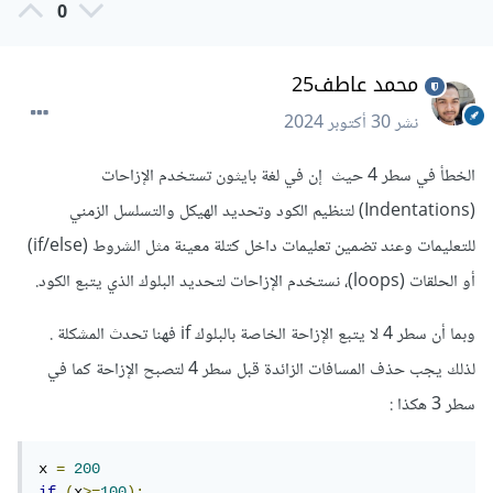
0
محمد عاطف25
نشر
30 أكتوبر 2024
الخطأ في سطر 4 حيث إن في لغة بايثون تستخدم الإزاحات
(Indentations) لتنظيم الكود وتحديد الهيكل والتسلسل الزمني
للتعليمات وعند تضمين تعليمات داخل كتلة معينة مثل الشروط (if/else)
أو الحلقات (loops)، نستخدم الإزاحات لتحديد البلوك الذي يتبع الكود.
وبما أن سطر 4 لا يتبع الإزاحة الخاصة بالبلوك if فهنا تحدث المشكلة .
لذلك يجب حذف المسافات الزائدة قبل سطر 4 لتصبح الإزاحة كما في
سطر 3 هكذا
:
x 
=
200
if
(
x
>=
100
):