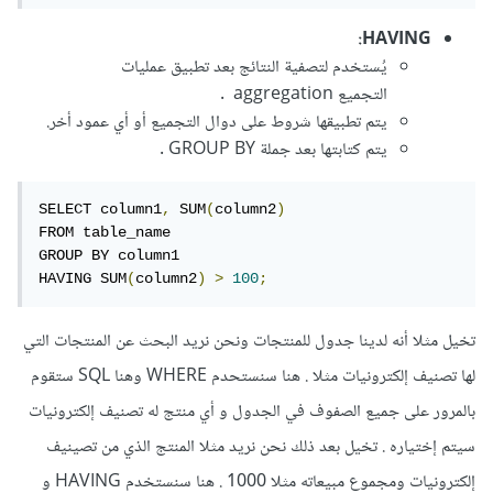
HAVING:
يُستخدم لتصفية النتائج بعد تطبيق عمليات
التجميع aggregation .
يتم تطبيقها شروط على دوال التجميع أو أي عمود أخر.
يتم كتابتها بعد جملة GROUP BY .
SELECT column1
,
 SUM
(
column2
)
FROM table_name

GROUP BY column1

HAVING SUM
(
column2
)
>
100
;
تخيل مثلا أنه لدينا جدول للمنتجات ونحن نريد البحث عن المنتجات التي
لها تصنيف إلكترونيات مثلا . هنا سنستحدم WHERE وهنا SQL ستقوم
بالمرور على جميع الصفوف في الجدول و أي منتج له تصنيف إلكترونيات
سيتم إختياره . تخيل بعد ذلك نحن نريد مثلا المنتج الذي من تصينيف
إلكترونيات ومجموع مبيعاته مثلا 1000 . هنا سنستخدم HAVING و