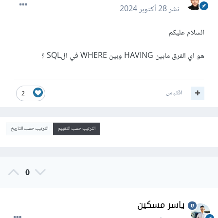
نشر
28 أكتوبر 2024
السلام عليكم
هو اي الفرق مابين HAVING وبين WHERE في الSQL ؟
اقتباس
2
الترتيب حسب التقييم
الترتيب حسب التاريخ
0
ياسر مسكين