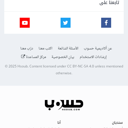
تابعنا على
عن أكاديمية حسوب
الأسئلة الشائعة
اكتب معنا
درّب معنا
إرشادات الاستخدام
بيان الخصوصية
مركز المساعدة
© 2025
Hsoub
.
Content licensed under
CC BY-NC-SA 4.0
unless mentioned
otherwise.