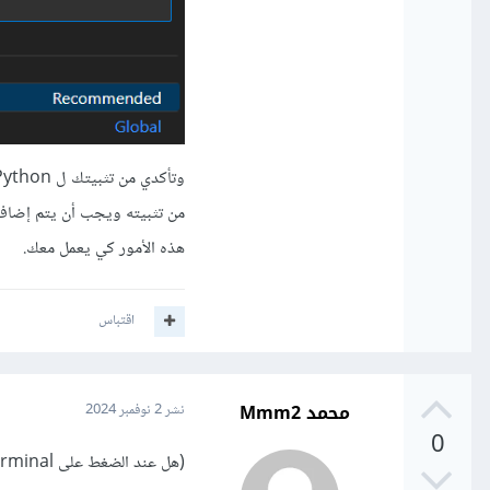
هذه الأمور كي يعمل معك.
اقتباس
محمد Mmm2
نشر
2 نوفمبر 2024
0
(هل عند الضغط على run python file in dedicated terminal لا يحدث شيء؟)