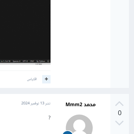
اقتباس
محمد Mmm2
نشر
13 نوفمبر 2024
0
?