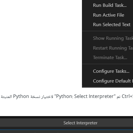
ويمكنك الضغط على Ctrl+Shift+P ثم "rpreter