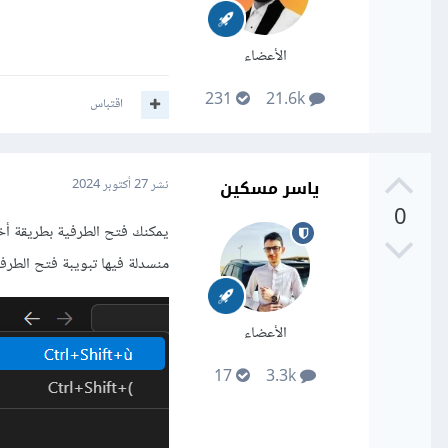
الأعضاء
231
21.6k
اقتباس
ياسر مسكين
نشر
27 أكتوبر 2024
0
منسدلة فيها تبويبة فتح الطرفية اسمها Terminal قومي بالضغط
الأعضاء
17
3.3k