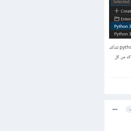
وتأكدي من تثبيتك ل Python بشكل صحيح من خلال فتح Command Prompt واكتبي python --version للتأكد
ة (System Environment Variables) أرجو التأكد من كل
ب