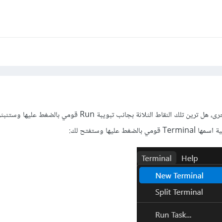
يمكنك فتح الطرفية بطريقة أخرى، هل ترين تلك النقاط الثلاثة بجانب تبويبة Run قومي بالضغ
 عليها وستفتح لك: