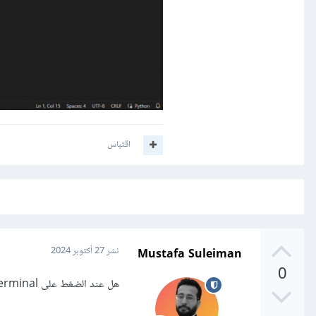
اقتباس
Mustafa Suleiman
نشر
27 أكتوبر 2024
0
هل عند الضغط على run python file in dedicated terminal لا يحدث شيء؟