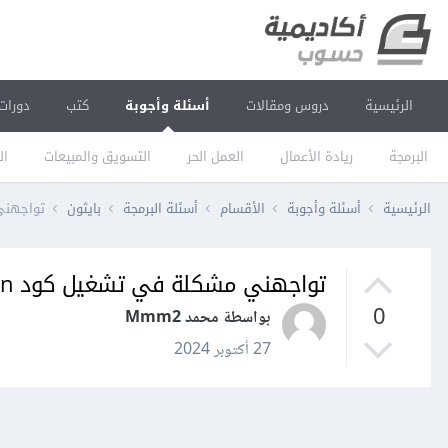
الرئيسية
دروس ومقالات
أسئلة وأجوبة
كتب
دورات
البرمجة
ريادة الأعمال
العمل الحر
التسويق والمبيعات
ال
الرئيسية
أسئلة وأجوبة
الأقسام
أسئلة البرمجة
بايثون
تواجهني 
تواجهني مشكلة في تشغيل كود python
0
بواسطة محمد Mmm2
27 أكتوبر 2024