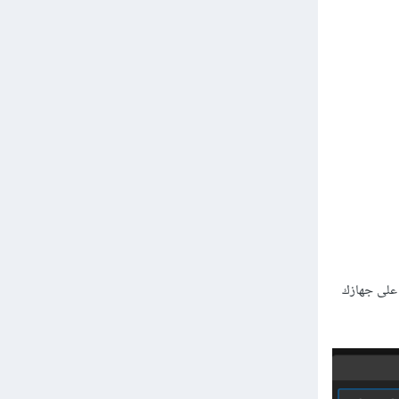
Python: Select Inte" لاختيار نسخة Python المثبتة على جهازك