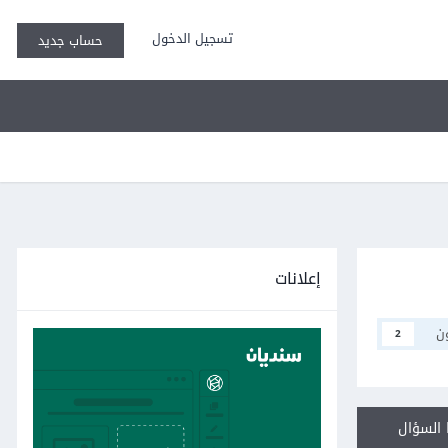
تسجيل الدخول
حساب جديد
إعلانات
ن
2
السؤال