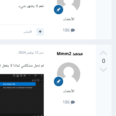
نعم لا يضهر شيء
الأعضاء
186
اقتباس
محمد Mmm2
نشر
12 نوفمبر 2024
0
لم تحل مشكلتي لماذا لا يفعل run عندما انقر علي فقط يشتغل عندما اكتب له امر التشغيل
الأعضاء
186