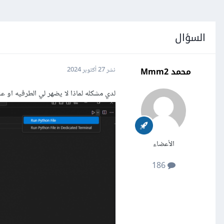
السؤال
محمد Mmm2
نشر
27 أكتوبر 2024
لدي مشكله لماذا لا يضهر لي الطرفيه او عند ما انقر 
الأعضاء
186