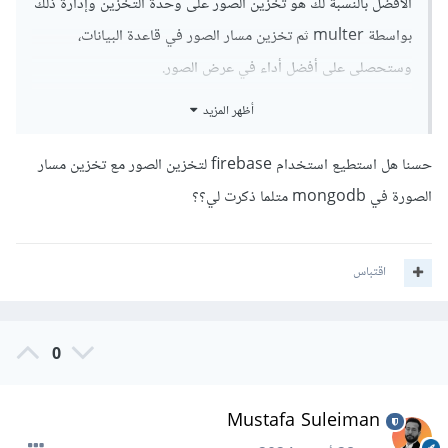
الأفضل بالنسبة لك هو تخزين الصور على وحدة التخزين وإدارة ذلك
بواسطة multer ثم تخزين مسار الصور في قاعدة البيانات،
وستحصلى على أفضل أداء في عرض الصور.
أظهر المزيد
وللعلم تستطيعي معالجة الصور أولاً بواسطة مكتبة Sharp
باستخدامها كـ middleware لضغط الصور قبل تخزينها.
حسنا هل استطيع استخدام firebase لتخزين الصور مع تخزين مسار
الصورة في mongodb متلما ذكرت لي؟؟
اقتباس
0
Mustafa Suleiman