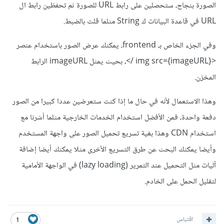
الصورة بنجاح، ستحصلين على رابط URL للصورة ثم تحفظين رابط ال
URL في قاعدة البيانات ك String مثلما قلت بالضبط.
وفي الجزء الخاص بـ frontend، يمكنك عرض الصور باستخدام عنصر
<img src={imageURL} />، بحيث يمثل imageURL الرابط
المخزن.
وهذا الاستعمال لأنه في حال ما إذا كنت ستعرضين عددا كبيرا من الصور
دفعة واحدة، فمن الأفضل استخدام الخدمات الخارجية مثلما أشرنا مع
استخدام CDN وهذا بغية تسريع تحميل الصور على واجهة المستخدم
وأيضا يمكنك البحث عن طرق التسريع الأخرى مثلا يمكنك أيضا إضافة
آليات مثل التحميل عند التمرير (lazy loading) في الواجهة الأمامية
لتقليل الحمل على الخادم.
اقتباس
1