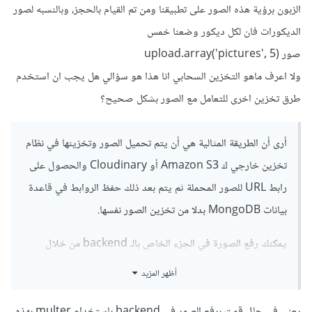
الزبون برؤية هذه الصور على تطبيقنا ومن تم القيام بالحجز، وبالنسبه لصور
الديكورات فان لكل ديكور وضعنا خمس
صور upload.array('pictures', 5)
ولا اعرف ماهو التخزين السحابي انا هذا هو سؤالي هل يجب ان استخدم
طرق تخزين اخرى للتعامل مع الصور بشكل صحيح؟
أرى أن الطريقة المثالية هي أن يتم تحميل الصور وتخزينها في نظام
تخزين خارجي ك Amazon S3 أو Cloudinary والحصول على
رابط URL للصور المحملة ثم يتم بعد ذلك حفظ الروابط في قاعدة
بيانات MongoDB بدلا من تخزين الصور نفسها.
يمكنك رفع الصورة في الجزء الخاص بالـ backend من خلال
استخدام مكتبة مثل Multer لتحميل الملفات (للتعامل مع ملفات
أظهر المزيد
الصورة عند رفعها من قبل المدير) و
تخزين الصورة في خدمة تخزين
خارجية من خلال واجهة
API
الخاصة ب Amazon S3 مثلا
يعني في حال قمت برفع الصور في backend باستخدام multer بهذه