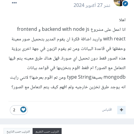
نشر
27 أكتوبر 2024
اهلا
انا اعمل على مشروع backend with node js و frontend
with react واريد اضافة فكرة ان يقوم المدير بتحميل صور معينة
وحفظها في قاعدة البيانات ومن تم يقوم الزبون في جهة اخرى برؤية
هذه الصور فقط دون تحميل اي صورة، فهل هناك طرق معينه يتم فيها
التعامل مع الصور؟ ام فقط اقوم بتخزينها في قواعد بيانات
mongodb بصيغةtype String ومن تم اقوم بعرضها؟ لانني رايت
انه يوجد طرق تخزين خارجيه ولم افهم كيف يتم التعامل مع الصور؟
اقتباس
2
الترتيب حسب التقييم
الترتيب حسب التاريخ