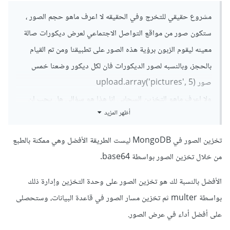
مشروع حقيقي للتخرج وفي الحقيقه لا اعرف ماهو حجم الصور ،
ستكون صور من مواقع التواصل الاجتماعي لعرض ديكورات صالة
معينه ليقوم الزبون برؤية هذه الصور على تطبيقنا ومن تم القيام
بالحجز، وبالنسبه لصور الديكورات فان لكل ديكور وضعنا خمس
صور upload.array('pictures', 5)
ولا اعرف ماهو التخزين السحابي انا هذا هو سؤالي هل يجب ان
أظهر المزيد
استخدم طرق تخزين اخرى للتعامل مع الصور بشكل صحيح؟
تخزين الصور في MongoDB ليست الطريقة الأفضل وهي ممكنة بالطبع
من خلال تخزين الصور بواسطة base64.
الأفضل بالنسبة لك هو تخزين الصور على وحدة التخزين وإدارة ذلك
بواسطة multer ثم تخزين مسار الصور في قاعدة البيانات، وستحصلى
على أفضل أداء في عرض الصور.