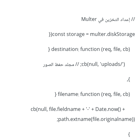
// إعداد التخزين في Multer
const storage = multer.diskStorage({
destination: function (req, file, cb) {
cb(null, 'uploads/'); // مجلد حفظ الصور
},
filename: function (req, file, cb) {
cb(null, file.fieldname + '-' + Date.now() +
path.extname(file.originalname));
}