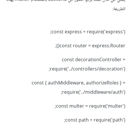
لتحميل الصورة وتخزينها وبعد رفع الصورة بنجاح، ستحصلين على
الطريقة:
رابط URL للصورة ثم تحفظين رابط ال URL في قاعدة البيانات ك
String مثلما قلت بالضبط.
const express = require('express');
وفي الجزء الخاص بـ frontend، يمكنك عرض الصور باستخدام
const router = express.Router();
عنصر <img src={imageURL} />، بحيث يمثل imageURL
الرابط المخزن.
const decorationController =
require('../controllers/decoration');
وهذا الاستعمال لأنه في حال ما إذا كنت ستعرضين عددا كبيرا من
الصور دفعة واحدة، فمن الأفضل استخدام الخدمات الخارجية مثلما
const { authMiddleware, authorizeRoles } =
أشرنا مع استخدام CDN وهذا بغية تسريع تحميل الصور على
require('../middleware/auth');
واجهة المستخدم وأيضا يمكنك البحث عن طرق التسريع الأخرى
const multer = require('multer');
مثلا يمكنك أيضا إضافة آليات مثل التحميل عند التمرير (lazy
loading) في الواجهة الأمامية لتقليل الحمل على الخادم.
const path = require('path');