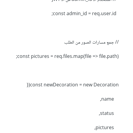
const admin_id = req.user.id;
// جمع مسارات الصور من الطلب
const pictures = req.files.map(file => file.path);
const newDecoration = new Decoration({
name,
status,
pictures,