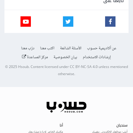
تابعنا على
عن أكاديمية حسوب
الأسئلة الشائعة
اكتب معنا
درّب معنا
إرشادات الاستخدام
بيان الخصوصية
مركز المساعدة
© 2025
Hsoub
.
Content licensed under
CC BY-NC-SA 4.0
unless mentioned
otherwise.