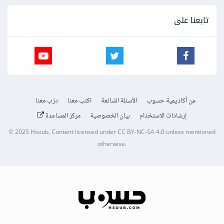
تابعنا على
عن أكاديمية حسوب
الأسئلة الشائعة
اكتب معنا
درّب معنا
إرشادات الاستخدام
بيان الخصوصية
مركز المساعدة
© 2025
Hsoub
.
Content licensed under
CC BY-NC-SA 4.0
unless mentioned
otherwise.