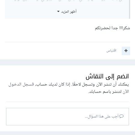
في المجال مثل تحليل المخاطر، اختبار الاختراق، إدارة الأحداث
أظهر المزيد
الأمنية، وتشفير البيانات.
شكرااا جدا لحضرتكم
وتُمكنك من الحصول على وظائف مثل محلل أمن المعلومات، مهندس
أمن المعلومات، أو مسؤول أمن المعلومات.
اقتباس
بينما Google IT Support Professional Certificate
تختص بمهارات دعم تكنولوجيا المعلومات الأساسية، مثل حل
انضم إلى النقاش
مشكلات الأجهزة والبرامج، دعم المستخدمين، وإدارة الشبكات.
يمكنك أن تنشر الآن وتسجل لاحقًا. إذا كان لديك حساب،
فسجل الدخول
ومناسبة للحصول على وظائف مثل فني دعم تكنولوجيا المعلومات،
الآن
لتنشر باسم حسابك.
مساعد تقني، أو مسؤول دعم تقني.
أجب على هذا السؤال...