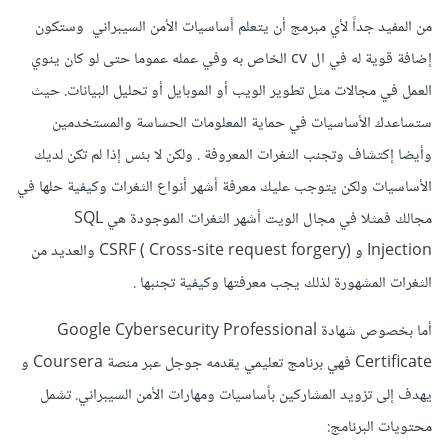
من المفيد جداً لأي مبرمج أن يتعلم أساسيات الأمن السيبراني وستكون
إضافة قوية له في ال cv الخاص به وفي عمله عموما حتى لو كان ينوي
العمل في مجالات مثل تطوير الويب أو الموبايل أو تحليل البيانات. حيث
ستساعدك الأساسيات في حماية المعلومات الحساسة والمستخدمين
وأيضا إكتشاف وتجنب الثغرات المعروفة . ولكن لا بئس إذا لم تكن لديك
الأساسيات ولكن يتوجب عليك معرفة أشهر أنواع الثغرات وكيفية حلها في
مجالك فمثلا في مجال الويت أشهر الثغرات الموجودة هي SQL
Injection و CSRF ( Cross-site request forgery) والعديد من
الثغرات المشهورة لذلك يجب معرفتها وكيفية تجنبها .
أما بخصوص شهادة Google Cybersecurity Professional
Certificate فهي برنامج تعليمي يقدمه جوجل عبر منصة Coursera و
يهدف إلى تزويد المشاركين بأساسيات ومهارات الأمن السيبراني. تشمل
محتويات البرنامج: