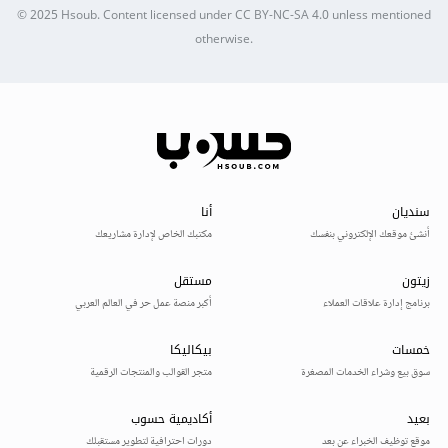
© 2025
Hsoub
.
Content licensed under
CC BY-NC-SA 4.0
unless mentioned
otherwise.