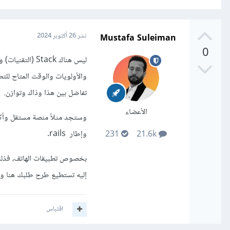
Mustafa Suleiman
نشر
26 أكتوبر 2024
0
ليس هناك Stack
والأولويات والوقت المتاح للتطو
تفاضل بين هذا وذاك وتوازن.
الأعضاء
وإطار rails.
231
21.6k
بخصوص تطبيقات الهاتف، فذلك 
إليه تستطيع طرح طلبك هنا وم
اقتباس