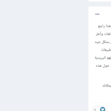
هذا راجع
لغات وأطر
ل بشكل جيد
طبيقات
م البريدية
 حول هذه
يمكنك
1