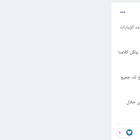
لموقع و عدد الزيارات
ار ال technology التي ستعمل بها . ولكن كلامنا
 المتصفح والتي ستوضح لك جميع
ن خلال
1