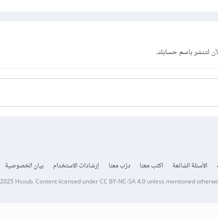
آن
لتنشر باسم حسابك.
الأسئلة الشائعة
اكتب معنا
درّب معنا
إرشادات الاستخدام
بيان الخصوصية
 2025
Hsoub
.
Content licensed under
CC BY-NC-SA 4.0
unless mentioned otherwi