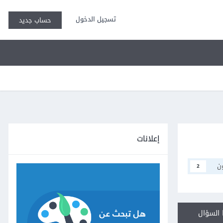
تسجيل الدخول
حساب جديد
إعلانات
ن
2
السؤال