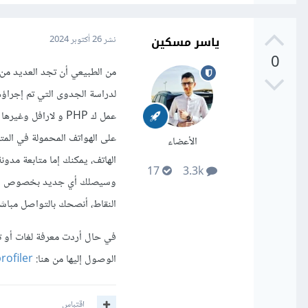
ياسر مسكين
نشر
26 أكتوبر 2024
0
من الطبيعي أن تجد العديد من 
لدراسة الجدوى التي تم إجراؤ
عمل ك PHP و لارا
على الهواتف المحمولة في الم
الأعضاء
الهاتف، يمكنك إما متابعة مدو
17
3.3k
وسيصلك أي جديد بخصوص التح
النقاط، أنصحك بالتواصل مبا
في حال أردت معرفة لغات أو ت
الوصول إليها من هنا:
rofiler
اقتباس