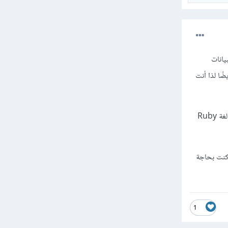
بيانات
ضًا لذا أنت
وستجد مثلاً منصة مستقل وأكاديمية حسوب يعتمدان على لغة PHP وإطار لارافل، بينما في منصة IO ستجد لغة Ruby
كنت بحاجة
1