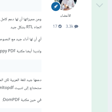
الأعضاء
ومن مميزاتها أن لها دعم كامل
17
3.3k
اتجاه RTL بشكل جيد
أي أن لها أداء جيد مع النصوص
ولدينا أيضا مكتبة Snappy PDF تثبيتها من خلال:
ستحتاج إلى تثبيت wkhtmltopdf على السيرفر.
في حين مكتبة DomPDF: