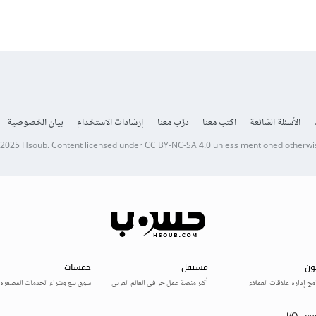
الأسئلة الشائعة
اكتب معنا
درّب معنا
إرشادات الاستخدام
بيان الخصوصية
 2025
Hsoub
.
Content licensed under
CC BY-NC-SA 4.0
unless mentioned otherwi