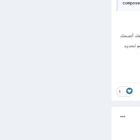
compose
يها باللغة العربية وقد جربت FPDF ولم تنجح معك أنصحك
دعم تحديد
1