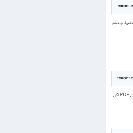
compose
خلفية وتدعم
compose
دعمها جيد للغة العربية لكن المميز فيها أنها تعتمد على wkhtmltopdf ولها جودة عالية في تحويل HTML إلى PDF لكن