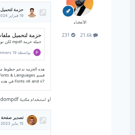
الأعضاء
231
21.6k
أو استخدام مكتبة dompdf واستخدام نوع خط معين أيضًا وستجد تفصيل هنا: