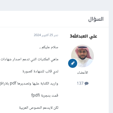
السؤال
علي العبدالله3
نشر
25 أكتوبر 2024
سلام عليكم ,
ماهي المكتبات التي تدعم اصدار شهادات pdf باللغة العربية
لدي قالب للشهادة كصورة
الأعضاء
واريد الكتابة عليها وتصديرها pdf بلارافل ,
137
قمت بتجربة fpdfi
لكن لايدعم النصوص العربية