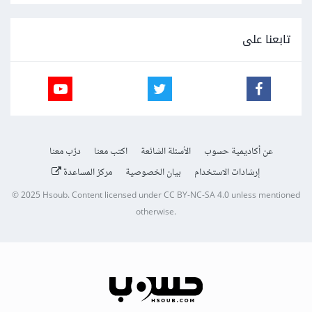
تابعنا على
عن أكاديمية حسوب
الأسئلة الشائعة
اكتب معنا
درّب معنا
إرشادات الاستخدام
بيان الخصوصية
مركز المساعدة
© 2025
Hsoub
.
Content licensed under
CC BY-NC-SA 4.0
unless mentioned
otherwise.