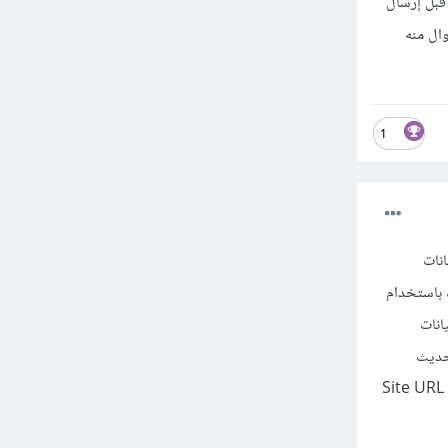
قبل إرسال
وال منه
1
نات
ضافتك باستخدام
ام بيانات
تخدام phpMyAdmin أيضا، أما تحديث
إعدادات الموقع هو ممكن من خلال لوحة تحكم ووردبرس فيمكنك أن تعدل إعدادات ك WordPress URL و Site URL