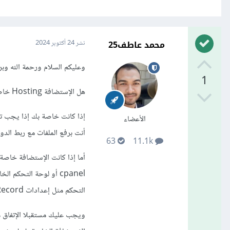
محمد عاطف25
نشر
24 أكتوبر 2024
وعليكم السلام ورحمة الله وبرك
1
هل الإستضافة Hosting خاصة بك أم بالعميل ؟
إذا كانت خاصة بك إذا يجب تس
الأعضاء
أنت برفع الملفات مع ربط الد
63
11.1k
التحكم مثل إعدادات A Record و CNAME .
ويجب عليك مستقبلا الإتفاق 