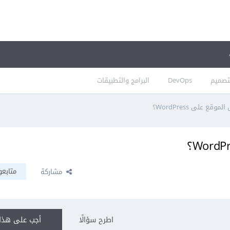
تصميم
DevOps
البرامج والتطبيقات
ع على WordPress؟
متابعو
مشاركة
اطرح سؤالًا
أجب على هذا 