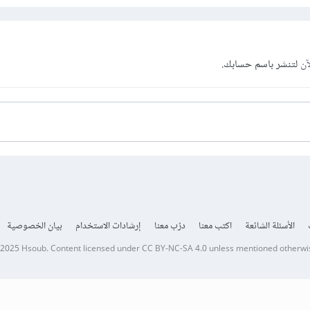
آن
لتنشر باسم حسابك.
الأسئلة الشائعة
اكتب معنا
درّب معنا
إرشادات الاستخدام
بيان الخصوصية
 2025
Hsoub
.
Content licensed under
CC BY-NC-SA 4.0
unless mentioned otherwi