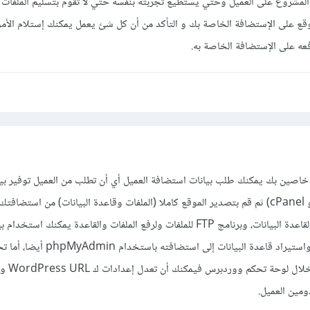
لمشروع على العميل وحتي يستطيع تجربته بنفسه حتي لا تقوم بتسليم الملفات 
موقع على الإستضافة الخاصة بك و التأكد من أن كل شئ يعمل يمكنك إستلام الأم
عه على الإستضافة الخاصة به.
 خاصين بك يمكنك طلب بيانات استضافة العميل أي أن تطلب من العميل توفير بيا
استضافته (مثل بيانات FTP أو cPanel) ثم قم بتصدير الموقع كاملا (الملفات وقاعدة البيانات) من است
أدوات مثل phpMyAdmin لقاعدة البيانات، وبرنامج FTP للملفات ولرفع الملفات والقاعدة يمكنك استخد
استضافة العميل لرفع الملفات واستيراد قاعدة البيانات إلى استضافته باس
ومين العميل.