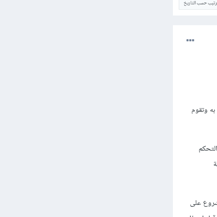
ترتيب حسب التاريخ
به وتقوم
اص بك فيمكنك تعديل الـDNS من لوحة التحكم
وحة
شروع على