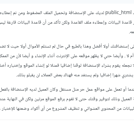
يمكنك ضغط الملفات في مجلد public_html لديك على الإستضافة وتحميل الملف المضغوط ومن ثم إعط
عدة البيانات وإعطاءه ملف القاعدة ولكن تأكد من أن قاعدة البيانات فارغة ليس 
ه.
ى إستضافتك أولا أفضل وهذا بالطبع في حال لم تستلم الأموال أولا حيث لا تض
 لا . وأيضا حتي لا يظهر موقعه على الإنترنت أثناء الإنشاء و أيضا لأن من الممكن
نجعله يقوم بشراء الإستضافة لوقتا إضافيا فمثلا لو إنشاء الموقع وإختباره أخذ 
تري شهرا إضافيا ولم يستفد منه فهناك بعض العملاء لن يقبلو بذلك.
دما أو تعمل على مواقع عمل حر مثل مستقل وكان العميل لديه الإستضافة بالفع
 العميل وذلك لتوفير وقتك حتى لا تقوم برفع الموقع مرتين ولكن في النهاية عند 
يانات من المحتوى العشوائي و تنظيف المشروع من أى أكواد وضعتها للإختبار و