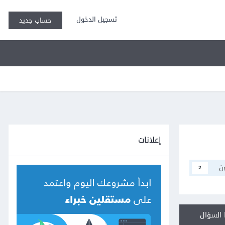
تسجيل الدخول
حساب جديد
إعلانات
ن
2
السؤال