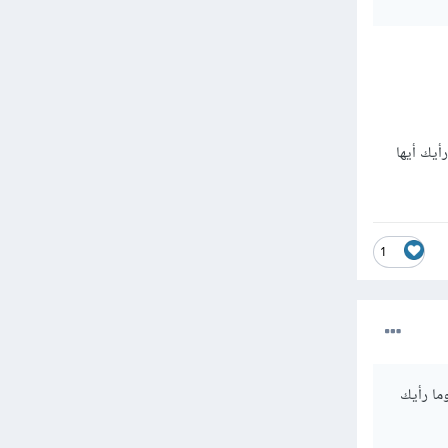
جديد في لوحة
المشروع
لملفات
أيك أيها
نك إستلام
1
ما رأيك