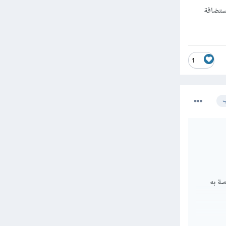
 (A Record، CNAME) ليشير إلى استضافة
1
ب
صة به
مت بربط الدومين الخاص بك فيمكنك تعديل الـDNS من لوحة التحكم