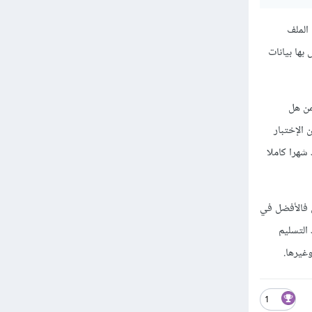
اءه الملف
بها بيانات
من هل
 الإختبار
شهرا كاملا
ل فالأفضل في
التسليم
غيرها.
1