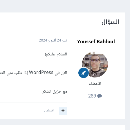
السؤال
Youssef Bahloul
نشر
24 أكتوبر 2024
السلام عليكم!
الآن في WordPress إذا طلب مني العميل موقها فأتممته، كيف سأعطيه الموقع مع أن الDomain خاص بي؟
الأعضاء
مع جزيل الشكر.
289
اقتباس