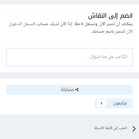
ستجد بها مجموعة واسعة من أسئلة المقابلات التقنية، بما في ذلك
انضم إلى النقاش
أسئلة البرمجة، وأسئلة تصميم البيانات، وأسئلة حل المشكلات،
يمكنك أن تنشر الآن وتسجل لاحقًا. إذا كان لديك حساب،
فسجل الدخول
مع ملاحظات فورية على أداء المتقدمين، بما في ذلك حلولهم
الآن
لتنشر باسم حسابك.
للأسئلة.
أيضًا تتوفر ميزة ممارسة مقابلات الفيديو مع محاكاة بيئة مقابلة
أجب على هذا السؤال...
حقيقية.
ويوجد منصات مشابهة مثل Pramp التي توفر ممارسة مقابلات
تقنية مجانية.
مشاركة
و LeetCode لممارسة حل أسئلة البرمجة مع التركيز على أسئلة
متابعون
2
المقابلات.
اذهب إلى قائمة الأسئلة