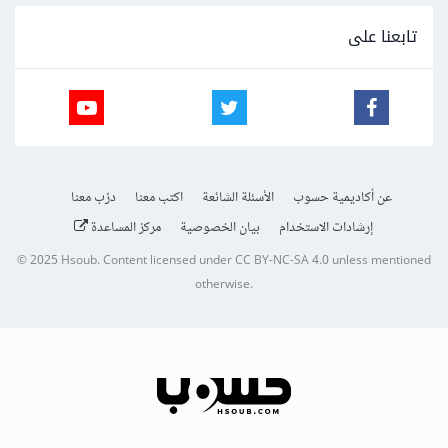
تابعنا على
عن أكاديمية حسوب
الأسئلة الشائعة
اكتب معنا
درّب معنا
إرشادات الاستخدام
بيان الخصوصية
مركز المساعدة
© 2025
Hsoub
.
Content licensed under
CC BY-NC-SA 4.0
unless mentioned
otherwise.