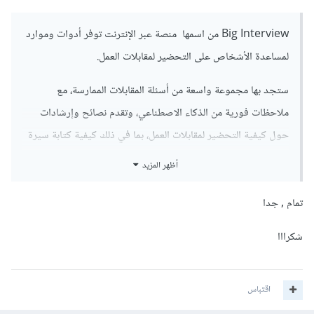
Big Interview من اسمها منصة عبر الإنترنت توفر أدوات وموارد
لمساعدة الأشخاص على التحضير لمقابلات العمل.
ستجد بها مجموعة واسعة من أسئلة المقابلات الممارسة، مع
ملاحظات فورية من الذكاء الاصطناعي، وتقدم نصائح وإرشادات
حول كيفية التحضير لمقابلات العمل، بما في ذلك كيفية كتابة سيرة
ذاتية قوية، وكيفية الإجابة على أسئلة صعبة، وكيفية التفاوض على
أظهر المزيد
الراتب.
تمام , جدا
أيضًا خدمة مراجعة سيرة ذاتية من قبل خبراء في مجال التوظيف،
وميزة ممارسة مقابلات الفيديو مع محاكاة بيئة مقابلة حقيقية.
شكرااا
بينما Byteboard منصة توفر مقابلات تقنية ممارسة لطلاب علوم
اقتباس
الكمبيوتر والمهندسين، أي تركيزها على مقابلات تقنية.