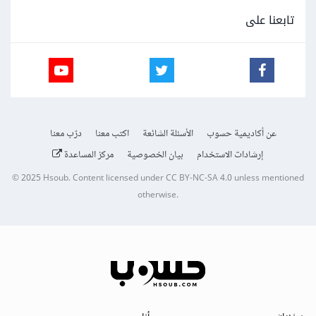
تابعنا على
عن أكاديمية حسوب
الأسئلة الشائعة
اكتب معنا
درّب معنا
إرشادات الاستخدام
بيان الخصوصية
مركز المساعدة
© 2025
Hsoub
.
Content licensed under
CC BY-NC-SA 4.0
unless mentioned
otherwise.