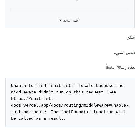
export
const
 config 
=
{
أظهر المزيد
    matcher
:
[
'/((?!api|_next|.*\\..*).*)'
],
}
شكرا
يستثني جميع المسارات التي تبدأ بـ /api أو / _next ولا يتم
مفس الشيء.
تفعيل الطبقة الوسيطة عليها أبدا حيث أن الملف taskaties بداخل
هذه رسالة الخطأ
مجلد api ونحن نريد الطبقة الوسيطة مع التأكد من أن المسار
يبدأ api/taskaties/
Unable to find `next-intl` locale because the 
middleware didn't run on this request. See 
if
(!
token 
&&
https://next-intl-
request
.
nextUrl
.
pathname
.
startsWith
(
"/api/t
docs.vercel.app/docs/routing/middleware#unable-
askaties"
))
{
to-find-locale. The `notFound()` function will 
be called as a result.
^^^^^^^^^^^^^^^^^^^^^^^^^^^^^^^^^^^^^
/*باقي الكود*/
}