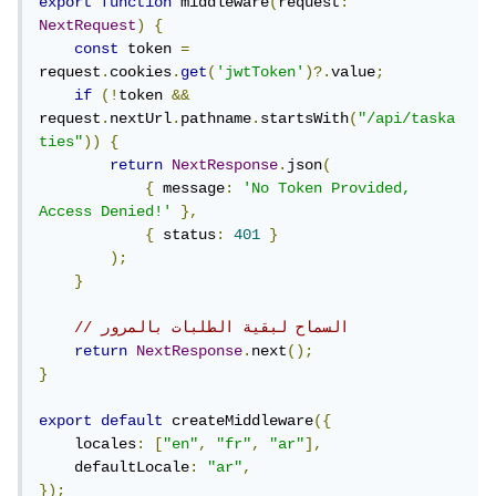
export
function
 middleware
(
request
:
NextRequest
)
{
const
 token 
=
request
.
cookies
.
get
(
'jwtToken'
)?.
value
;
if
(!
token 
&&
request
.
nextUrl
.
pathname
.
startsWith
(
"/api/taska
ties"
))
{
return
NextResponse
.
json
(
{
 message
:
'No Token Provided, 
Access Denied!'
},
{
 status
:
401
}
);
}
// السماح لبقية الطلبات بالمرور
return
NextResponse
.
next
();
}
export
default
 createMiddleware
({
    locales
:
[
"en"
,
"fr"
,
"ar"
],
    defaultLocale
:
"ar"
,
});