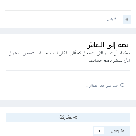
اقتباس
لذلك نقوم بتغيير الإعداد config وتعديله لكي لا يتم استثناء
تطبيق الطبقة الوسيطة على أي مسار يبدأ بـ api/ كالأتي
انضم إلى النقاش
export const config = {

يمكنك أن تنشر الآن وتسجل لاحقًا. إذا كان لديك حساب،
فسجل الدخول
  matcher: ['/((?!_next|.*\\..*).*)'], // 
الآن
لتنشر باسم حسابك.
إزالة استثناء `/api`

};
مع تعديل الطبقة الوسيطة لتصبح كالأتي
أجب على هذا السؤال...
export
const
 config 
=
{
  matcher
:
[
'/((?!_next|.*\\..*).*)'
],
// 
إزالة استثناء `/api`
مشاركة
};
export
function
 middleware
(
request
:
متابعون
1
NextRequest
)
{