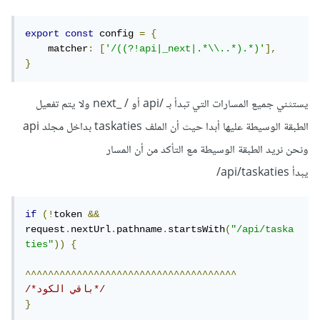
export
const
 config 
=
{
    matcher
:
[
'/((?!api|_next|.*\\..*).*)'
],
}
يستثني جميع المسارات التي تبدأ بـ /api أو / _next ولا يتم تفعيل
الطبقة الوسيطة عليها أبدا حيث أن الملف taskaties بداخل مجلد api
ونحن نريد الطبقة الوسيطة مع التأكد من أن المسار
يبدأ api/taskaties/
if
(!
token 
&&
request
.
nextUrl
.
pathname
.
startsWith
(
"/api/taska
ties"
))
{
^^^^^^^^^^^^^^^^^^^^^^^^^^^^^^^^^^^^^
/*باقي الكود*/
}