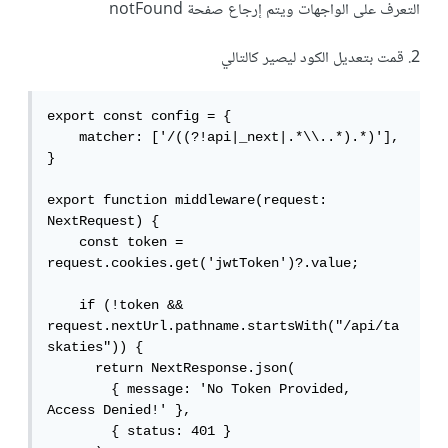
التعرف على الواجهات ويتم إرجاع صفحة notFound
2. قمت بتعديل الكود ليصير كالتالي
export const config = {

    matcher: ['/((?!api|_next|.*\\..*).*)'],

}

export function middleware(request: 
NextRequest) {

    const token = 
request.cookies.get('jwtToken')?.value;

    if (!token && 
request.nextUrl.pathname.startsWith("/api/ta
skaties")) {

      return NextResponse.json(

        { message: 'No Token Provided, 
Access Denied!' },

        { status: 401 }
