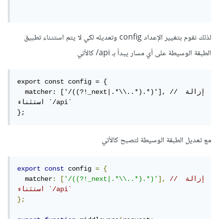
لذلك نقوم بتغيير الإعداد config وتعديله لكي لا يتم استثناء تطبيق
الطبقة الوسيطة على أي مسار يبدأ بـ api/ كالأتي
export const config = {

  matcher: ['/((?!_next|.*\\..*).*)'], // إزالة 
استثناء `/api`

};
مع تعديل الطبقة الوسيطة لتصبح كالأتي
export
const
 config 
=
{
// إزالة 
],
'/((?!_next|.*\\..*).*)'
[
:
  matcher
استثناء `/api`
};