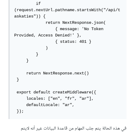
         if 
(request.nextUrl.pathname.startsWith("/api/t
askaties")) {

             return NextResponse.json(

                 { message: 'No Token 
Provided, Access Denied!' },

                 { status: 401 }

             )

         }

     }

     return NextResponse.next()

 }

 export default createMiddleware({

     locales: ["en", "fr", "ar"],

     defaultLocale: "ar",

 });
في هذه الحالة يتم جلب المهام من قاعدة البيانات غير أنه لايتم