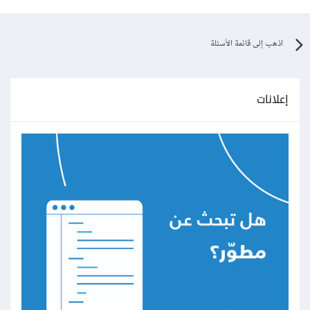
const
 token 
=
request
.
cookies
.
get
(
'jwtToken'
)?.
value
;
اذهب إلى قائمة الأسئلة
if
(!
token 
&&
request
.
nextUrl
.
pathname
.
startsWith
(
"/api/t
askaties"
))
{
return
NextResponse
.
json
(
إعلانات
{
 message
:
'No Token Provided, 
Access Denied!'
},
{
 status
:
401
}
);
}
// السماح لبقية الطلبات بالمرور
return
NextResponse
.
next
();
}
export
default
 createMiddleware
({
    locales
:
[
"en"
,
"fr"
,
"ar"
],
    defaultLocale
:
"ar"
,
});