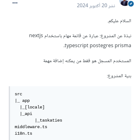
نشر
20 أكتوبر 2024
السلام عليكم.
نبذة عن المشروع: عبارة عن قائمة مهام باستخدام nextjs
typescript postegres prisma.
المستخدم المسجل هو فقط من يمكنه إضافة مهمة
بنية المشروع:
src

|_ app

  |_[locale]

  |_api

	|_taskaties

middleware.ts

i18n.ts