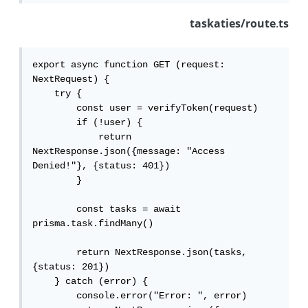
taskaties/route.ts
export async function GET (request: 
NextRequest) {

    try {

        const user = verifyToken(request)

        if (!user) {

            return 
NextResponse.json({message: "Access 
Denied!"}, {status: 401})

        }

        const tasks = await 
prisma.task.findMany()

        return NextResponse.json(tasks, 
{status: 201})

    } catch (error) {

        console.error("Error: ", error)
