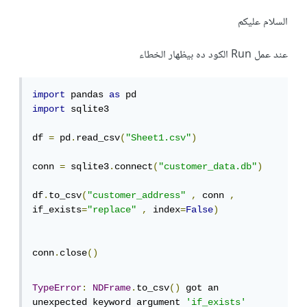
السلام عليكم
عند عمل Run الكود ده بيظهار الخطاء
import
 pandas 
as
import
 sqlite3

df 
=
 pd
.
read_csv
(
"Sheet1.csv"
)
conn 
=
 sqlite3
.
connect
(
"customer_data.db"
)
df
.
to_csv
(
"customer_address"
,
 conn 
,
if_exists
=
"replace"
,
 index
=
False
)
conn
.
close
()
TypeError
:
NDFrame
.
to_csv
()
 got an 
unexpected keyword argument 
'if_exists'