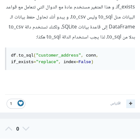
if_exists، و هذا المتغير مستخدم عادة مع الدوال التي تتعامل مع قواعد
البيانات مثل to_sql وليس to_csv، و يبدو أنك تحاول حفظ بيانات الـ
DataFrame إلى قاعدة بيانات SQLite، ولكنك تستخدم دالة to_csv
بدلا من to_sql، لذا يجب استخدام الدالة to_sql هكذا:
df
.
to_sql
(
"customer_address"
,
 conn
,
if_exists
=
"replace"
,
 index
=
False
)
اقتباس
1
0