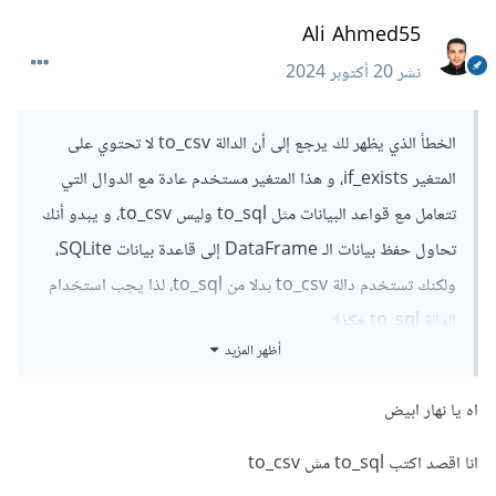
Ali Ahmed55
نشر
20 أكتوبر 2024
الخطأ الذي يظهر لك يرجع إلى أن الدالة to_csv لا تحتوي على
المتغير if_exists، و هذا المتغير مستخدم عادة مع الدوال التي
تتعامل مع قواعد البيانات مثل to_sql وليس to_csv، و يبدو أنك
تحاول حفظ بيانات الـ DataFrame إلى قاعدة بيانات SQLite،
ولكنك تستخدم دالة to_csv بدلا من to_sql، لذا يجب استخدام
الدالة to_sql هكذا:
أظهر المزيد
df
.
to_sql
(
"customer_address"
,
 conn
,
اه يا نهار ابيض
if_exists
=
"replace"
,
 index
=
False
)
انا اقصد اكتب to_sql مش to_csv