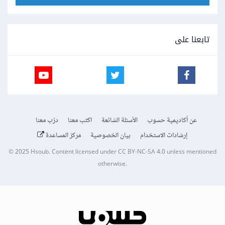
تابعنا على
عن أكاديمية حسوب
الأسئلة الشائعة
اكتب معنا
درّب معنا
إرشادات الاستخدام
بيان الخصوصية
مركز المساعدة
© 2025
Hsoub
.
Content licensed under
CC BY-NC-SA 4.0
unless mentioned
otherwise.