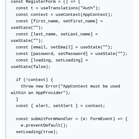
const RegisterForm = () => {

type: "error" });

  const t = useTranslations("Auth");

    setLoading(false);

  const context = useContext(AppContext);

    return;

  const [first_name, setFirst_name] = 
  }
useState("");

  const [last_name, setLast_name] = 
useState("");

  const [email, setEmail] = useState("");

  const [password, setPassword] = useState("");

  const [loading, setLoading] = 
useState(false);

  if (!context) {

    throw new Error("AppContext must be used 
within an AppProvider");

  }

  const { alert, setAlert } = context;

  const submitFormHandler = (e: FormEvent) => {

    e.preventDefault();

  setLoading(true);
