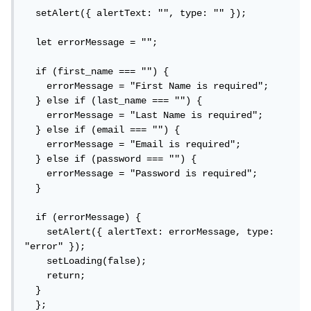
  setAlert({ alertText: "", type: "" });

  let errorMessage = "";

  if (first_name === "") {

    errorMessage = "First Name is required";

  } else if (last_name === "") {

    errorMessage = "Last Name is required";

  } else if (email === "") {

    errorMessage = "Email is required";

  } else if (password === "") {

    errorMessage = "Password is required";

  }

  if (errorMessage) {

    setAlert({ alertText: errorMessage, type: 
"error" });

    setLoading(false);

    return;

  }

  };
