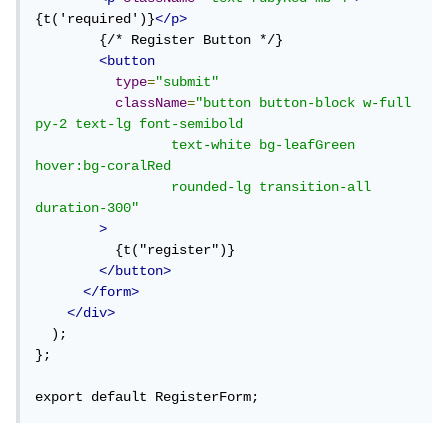
{t('required')}
</p>
        {/* Register Button */}

<button
type
=
"submit"
className
=
"button button-block w-full 
py-2 text-lg font-semibold 

                 text-white bg-leafGreen 
hover:bg-coralRed 

                 rounded-lg transition-all 
duration-300"
>
          {t("register")}

</button>
</form>
</div>
  );

};

export default RegisterForm;