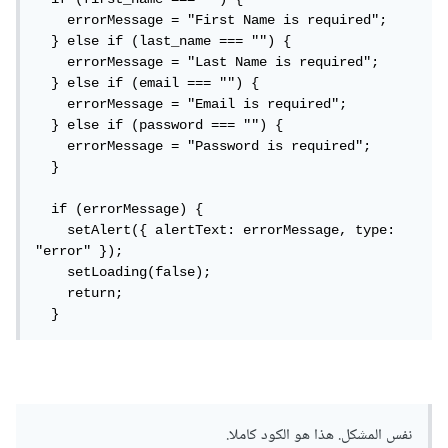
  setAlert
({
 alertText
:
""
,
 type
:
""
});
    errorMessage = "First Name is required";

  } else if (last_name === "") {

let
 errorMessage 
=
""
;
    errorMessage = "Last Name is required";

  } else if (email === "") {

if
(
first_name 
===
""
)
{
    errorMessage = "Email is required";

    errorMessage 
=
"First Name is 
  } else if (password === "") {

required"
;
    errorMessage = "Password is required";

}
else
if
(
last_name 
===
""
)
{
  }

    errorMessage 
=
"Last Name is required"
;
}
else
if
(
email 
===
""
)
{
  if (errorMessage) {

    errorMessage 
=
"Email is required"
;
    setAlert({ alertText: errorMessage, type: 
}
else
if
(
password 
===
""
)
{
"error" });

    errorMessage 
=
"Password is required"
;
    setLoading(false);

}
    return;

  }
if
(
errorMessage
)
{
    setAlert
({
 alertText
:
 errorMessage
,
type
:
"error"
});
    setLoading
(
false
);
return
;
}
نفس المشكل. هذا هو الكود كاملا.