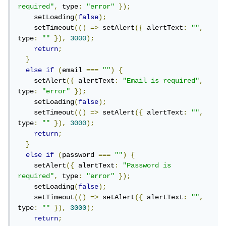
required"
,
 type
:
"error"
});
    setLoading
(
false
);
    setTimeout
(()
=>
 setAlert
({
 alertText
:
""
,
type
:
""
}),
3000
);
return
;
}
else
if
(
email 
===
""
)
{
    setAlert
({
 alertText
:
"Email is required"
,
type
:
"error"
});
    setLoading
(
false
);
    setTimeout
(()
=>
 setAlert
({
 alertText
:
""
,
type
:
""
}),
3000
);
return
;
}
else
if
(
password 
===
""
)
{
    setAlert
({
 alertText
:
"Password is 
required"
,
 type
:
"error"
});
    setLoading
(
false
);
    setTimeout
(()
=>
 setAlert
({
 alertText
:
""
,
type
:
""
}),
3000
);
return
;