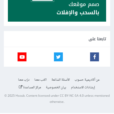
تابعنا على
عن أكاديمية حسوب
الأسئلة الشائعة
اكتب معنا
درّب معنا
إرشادات الاستخدام
بيان الخصوصية
مركز المساعدة
© 2025
Hsoub
.
Content licensed under
CC BY-NC-SA 4.0
unless mentioned
otherwise.