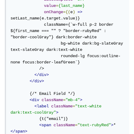
value
=
{last_name}
onChange
={(
e
)
=>
setLast_name(e.target.value)}

              className={`w-full p-2 border 
${first_name === "" ? "border-rubyRed" : 
"border-coolGray"} dark:border-white 

                     bg-white dark:bg-slateGray 
text-slateGray dark:text-white 

                     rounded-lg focus:outline-
none focus:border-leafGreen`}

            />

</div>
</div>
        {/* Email Field */}

<div
className
=
"mb-4"
>
<label
className
=
"text-white 
dark:text-coolGray"
>
            {t("email")}

<span
className
=
"text-rubyRed"
>
*
</span>