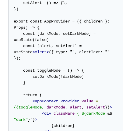
    setAlert: () => {},

})

export const AppProvider = ({ children }: 
Props) => {

    const [darkMode, setDarkMode] = 
useState(false)

    const [alert, setAlert] = 
useState
<Alert>
({ type: "", alertText: "" 
});

    const toggleMode = () => {

        setDarkMode(!darkMode)

    }

    return (

<AppContext.Provider
value
=
{{toggleMode,
darkMode
, 
alert
, 
setAlert
}}
>
<div
className
=
{`${darkMode
 && 
"dark"
}`}
>
                {children}
