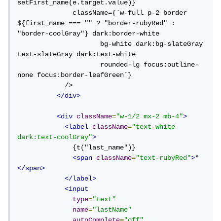
setFirst_name(e.target.value)}

              className={`w-full p-2 border 
${first_name === "" ? "border-rubyRed" : 
"border-coolGray"} dark:border-white 

                     bg-white dark:bg-slateGray 
text-slateGray dark:text-white 

                     rounded-lg focus:outline-
none focus:border-leafGreen`}

            />

</div>
<div
className
=
"w-1/2 mx-2 mb-4"
>
<label
className
=
"text-white 
dark:text-coolGray"
>
              {t("last_name")}

<span
className
=
"text-rubyRed"
>
*
</span>
</label>
<input
type
=
"text"
name
=
"lastName"
autoComplete
=
"off"