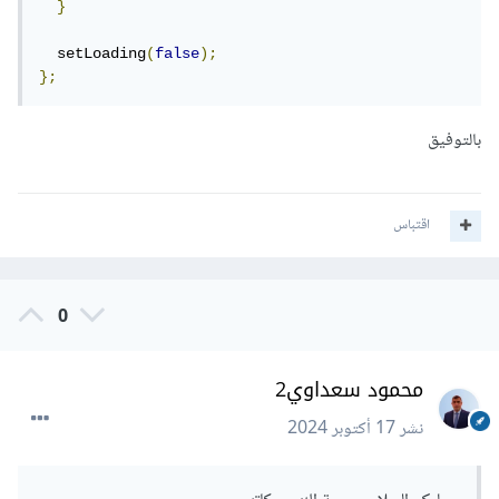
}
  setLoading
(
false
);
};
بالتوفيق
اقتباس
0
محمود سعداوي2
نشر
17 أكتوبر 2024