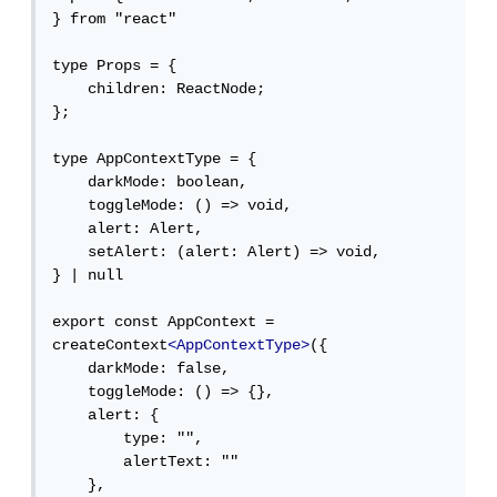
} from "react"

type Props = {

    children: ReactNode;

};

type AppContextType = {

    darkMode: boolean,

    toggleMode: () => void,

    alert: Alert,

    setAlert: (alert: Alert) => void,

} | null

export const AppContext = 
createContext
<AppContextType>
({

    darkMode: false,

    toggleMode: () => {},

    alert: {

        type: "",

        alertText: ""

    },
