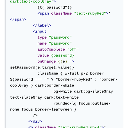
dark:text-coolGray"
>
            {t("password")}

<span
className
=
"text-rubyRed"
>
*
</span>
</label>
<input
type
=
"password"
name
=
"password"
autoComplete
=
"off"
value
=
{password}
onChange
={(
e
)
=>
setPassword(e.target.value)}

            className={`w-full p-2 border 
${password === "" ? "border-rubyRed" : "border-
coolGray"} dark:border-white 

                   bg-white dark:bg-slateGray 
text-slateGray dark:text-white 

                   rounded-lg focus:outline-
none focus:border-leafGreen`}

          />

</div>
<p
className
=
"text-rubyRed mb-4"
>
* 