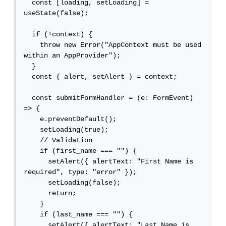
  const [loading, setLoading] = 
useState(false);

  if (!context) {

    throw new Error("AppContext must be used 
within an AppProvider");

  }

  const { alert, setAlert } = context;

  const submitFormHandler = (e: FormEvent) 
=> {

    e.preventDefault();

    setLoading(true);

    // Validation

    if (first_name === "") {

      setAlert({ alertText: "First Name is 
required", type: "error" });

      setLoading(false);

      return;

    }

    if (last_name === "") {

      setAlert({ alertText: "Last Name is 