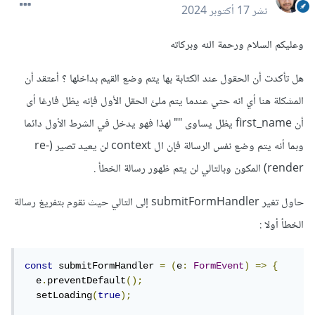
نشر
17 أكتوبر 2024
وعليكم السلام ورحمة الله وبركاته
هل تأكدت أن الحقول عند الكتابة بها يتم وضع القيم بداخلها ؟ أعتقد أن
المشكلة هنا أي انه حتي عندما يتم ملئ الحقل الأول فإنه يظل فارغا أى
أن first_name يظل يساوى "" لهذا فهو يدخل في الشرط الأول دائما
وبما أنه يتم وضع نفس الرسالة فإن ال context لن يعيد تصير (re-
render) المكون وبالتالي لن يتم ظهور رسالة الخطأ .
حاول تغير submitFormHandler إلى التالي حيث نقوم بتفريغ رسالة
الخطأ أولا
:
const
 submitFormHandler 
=
(
e
:
FormEvent
)
=>
{
  e
.
preventDefault
();
  setLoading
(
true
);