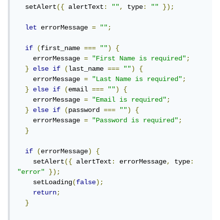
  setAlert
({
 alertText
:
""
,
 type
:
""
});
let
 errorMessage 
=
""
;
if
(
first_name 
===
""
)
{
    errorMessage 
=
"First Name is required"
;
}
else
if
(
last_name 
===
""
)
{
    errorMessage 
=
"Last Name is required"
;
}
else
if
(
email 
===
""
)
{
    errorMessage 
=
"Email is required"
;
}
else
if
(
password 
===
""
)
{
    errorMessage 
=
"Password is required"
;
}
if
(
errorMessage
)
{
    setAlert
({
 alertText
:
 errorMessage
,
 type
:
"error"
});
    setLoading
(
false
);
return
;
}