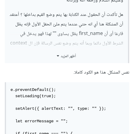
وعليكم السلام ورحمة الله وبركاته
هل تأكدت أن الحقول عند الكتابة بها يتم وضع القيم بداخلها ؟ أعتقد
أن المشكلة هنا أي انه حتي عندما يتم ملئ الحقل الأول فإنه يظل
فارغا أى أن first_name يظل يساوى "" لهذا فهو يدخل في
الشرط الأول دائما وبما أنه يتم وضع نفس الرسالة فإن ال context
لن يعيد تصير (re-render) المكون وبالتالي لن يتم ظهور رسالة
أظهر المزيد
الخطأ .
نفس المشكل. هذا هو الكود كاملا.
حاول تغير submitFormHandler إلى التالي حيث نقوم بتفريغ
رسالة الخطأ أولا
:
e.preventDefault();

  setLoading(true);

const
 submitFormHandler 
=
(
e
:
FormEvent
)
=>
  setAlert({ alertText: "", type: "" });

{
  e
.
preventDefault
();
  let errorMessage = "";

  setLoading
(
true
);
  if (first_name === "") {
