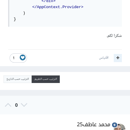
</div>
</AppContext.Provider>
    )

}
شكرا لكم.
اقتباس
1
الترتيب حسب التقييم
الترتيب حسب التاريخ
0
محمد عاطف25