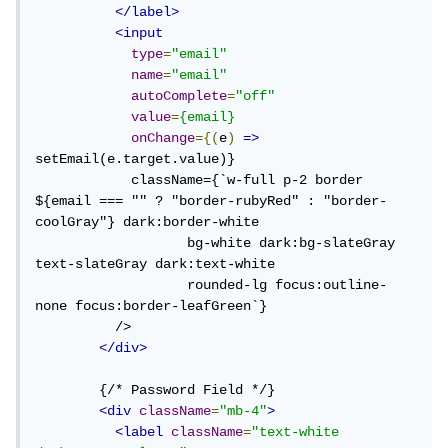
</label>
<input
type
=
"email"
name
=
"email"
autoComplete
=
"off"
value
=
{email}
onChange
={(
e
)
=>
setEmail(e.target.value)}

            className={`w-full p-2 border 
${email === "" ? "border-rubyRed" : "border-
coolGray"} dark:border-white 

                   bg-white dark:bg-slateGray 
text-slateGray dark:text-white 

                   rounded-lg focus:outline-
none focus:border-leafGreen`}

          />

</div>
        {/* Password Field */}

<div
className
=
"mb-4"
>
<label
className
=
"text-white 