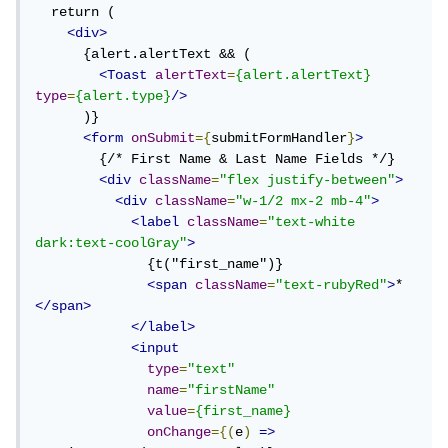
  return (

<div>
      {alert.alertText && (

<Toast
alertText
=
{alert.alertText}
type
=
{alert.type}
/>
      )}

<form
onSubmit
={
submitFormHandler
}
>
        {/* First Name & Last Name Fields */}

<div
className
=
"flex justify-between"
>
<div
className
=
"w-1/2 mx-2 mb-4"
>
<label
className
=
"text-white 
dark:text-coolGray"
>
              {t("first_name")}

<span
className
=
"text-rubyRed"
>
*
</span>
</label>
<input
type
=
"text"
name
=
"firstName"
value
=
{first_name}
onChange
={(
e
)
=>