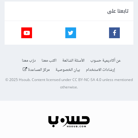
تابعنا على
عن أكاديمية حسوب
الأسئلة الشائعة
اكتب معنا
درّب معنا
إرشادات الاستخدام
بيان الخصوصية
مركز المساعدة
© 2025
Hsoub
.
Content licensed under
CC BY-NC-SA 4.0
unless mentioned
otherwise.