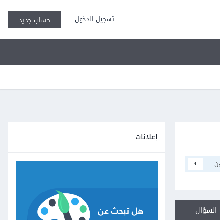
تسجيل الدخول
حساب جديد
إعلانات
ن
1
السؤال