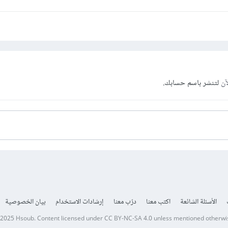
آن
لتنشر باسم حسابك.
الأسئلة الشائعة
اكتب معنا
درّب معنا
إرشادات الاستخدام
بيان الخصوصية
 2025
Hsoub
.
Content licensed under
CC BY-NC-SA 4.0
unless mentioned otherwi