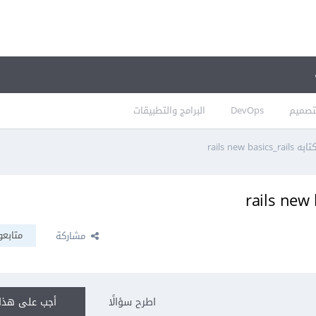
تصميم
DevOps
البرامج والتطبيقات
rails new 
متابعو
مشاركة
اطرح سؤالًا
أجب على هذا 