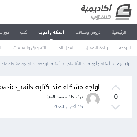
الرئيسية
دروس ومقالات
أسئلة وأجوبة
كتب
دورات
البرمجة
ريادة الأعمال
العمل الحر
التسويق والمبيعات
ال
الرئيسية
أسئلة وأجوبة
الأقسام
أسئلة البرمجة
اواجه مشكله عند كتابه basics_rails
اواجه مشكله عند كتابه rails new basics_rails
0
بواسطة محمد المعز
15 أكتوبر 2024