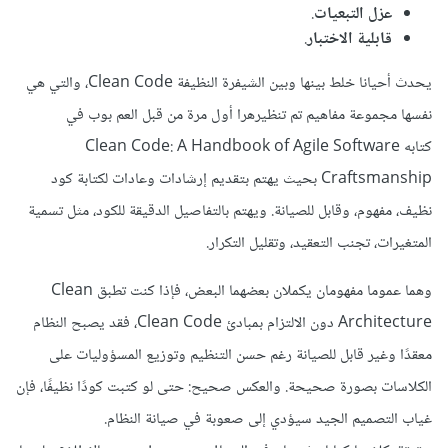
عزل التبعيات
.
قابلية الاختبار
.
يحدث أحيانا خلط بينها وبين الشيفرة النظيفة Clean Code، والتي هي
نفسها مجموعة مفاهيم تم تنظيرهرا أول مرة من قبل العم بوب في
كتابه Clean Code: A Handbook of Agile Software
Craftsmanship بحيث يهتم بتقديم إرشادات وعادات لكتابة كود
نظيف، مفهوم، وقابل للصيانة. ويهتم بالتفاصيل الدقيقة للكود، مثل تسمية
المتغيرات، تجنب التعقيد، وتقليل التكرار.
وهما عموما مفهومان يكملان بعضهما البعض، فإذا كنت تطبق Clean
Architecture دون الالتزام بمبادئ Clean Code، فقد يصبح النظام
معقدًا وغير قابل للصيانة رغم حسن التنظيم وتوزيع المسؤوليات على
الكلاسات بصورة صحيحة. والعكس صحيح: حتى لو كتبت كودًا نظيفًا، فإن
غياب التصميم الجيد سيؤدي إلى صعوبة في صيانة النظام.