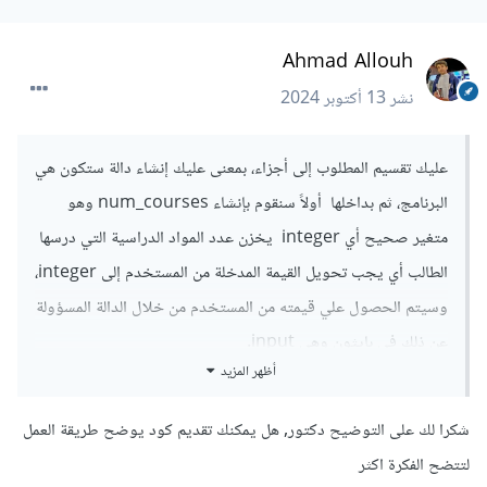
Ahmad Allouh
نشر
13 أكتوبر 2024
عليك تقسيم المطلوب إلى أجزاء، بمعنى عليك إنشاء دالة ستكون هي
البرنامج، ثم بداخلها أولاً سنقوم بإنشاء num_courses وهو
متغير صحيح أي integer يخزن عدد المواد الدراسية التي درسها
الطالب أي يجب تحويل القيمة المدخلة من المستخدم إلى integer،
وسيتم الحصول علي قيمته من المستخدم من خلال الدالة المسؤولة
عن ذلك في بايثون وهي input.
أظهر المزيد
ولا تنسى التحقق من الإدخال صحيح بوضع شرط للتحقق من ذلك،
أي نتأكد من أن الإدخال هو رقم صحيح باستخدام حلقة while و
شكرا لك على التوضيح دكتور, هل يمكنك تقديم كود يوضح طريقة العمل
try-except للتعامل مع حالات الخطأ.
لتتضح الفكرة اكثر