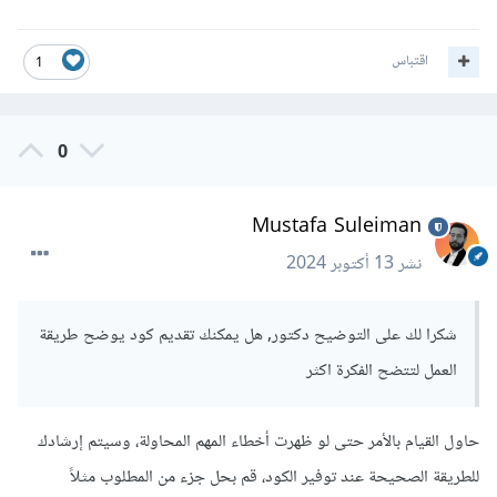
والآن انتهينا من الجزء الخاص بإدخال المستخدم.
اقتباس
1
ثم سنستخدم قاموسًا حيث يكون مفتاح كل عنصر هو رقم المادة
(1, 2, 3, ...)، والقيمة هي قاموس آخر يحتوي على الدرجة وعدد
0
الساعات.
بعد ذلك نستخدم حلقة for لإعادة العملية لعدد المواد التي أدخلها
Mustafa Suleiman
الطالب. في كل دورة، نطلب من الطالب إدخال الدرجة وعدد
نشر
13 أكتوبر 2024
الساعات، ونستخدم try-except للتعامل مع حالات إدخال خاطئة
(مثل إدخال حرف بدلاً من رقم)، ثم نقوم بتحويل الدرجات إلى قيم
شكرا لك على التوضيح دكتور, هل يمكنك تقديم كود يوضح طريقة
رقمية (مثلاً A+ = 4.0, A = 4.0, B+ = 3.5, ... , F = 0.0).
العمل لتتضح الفكرة اكثر
بعد إدخال جميع البيانات، نحسب المعدل التراكمي، وجمع حاصل
ضرب كل درجة في عدد ساعاتها، ثم نقسم على مجموع عدد
حاول القيام بالأمر حتى لو ظهرت أخطاء المهم المحاولة، وسيتم إرشادك
الساعات.
للطريقة الصحيحة عند توفير الكود، قم بحل جزء من المطلوب مثلاً