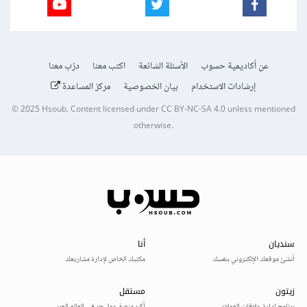
عن أكاديمية حسوب
الأسئلة الشائعة
اكتب معنا
درّب معنا
إرشادات الاستخدام
بيان الخصوصية
مركز المساعدة
© 2025
Hsoub
.
Content licensed under
CC BY-NC-SA 4.0
unless mentioned
otherwise.