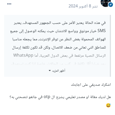
نشر
8 أكتوبر 2024
في هذه الحالة يعتبر الأمر على حسب الجمهور المستهدف، يعتبر
SMS خيار موثوق وواسع الانتشار، حيث يمكنه الوصول إلى جميع
الهواتف المحمولة بغض النظر عن توفر الإنترنت، مما يجعله مناسبا
للمناطق التي تعاني من ضعف الاتصال، ولكن قد تكون تكلفة إرسال
الرسائل النصية مرتفعة في بعض الدول العربية، أما WhatsApp
يعد خيارا أقل تكلفة في كثير من الحالات، خاصة إذا كنت تستهدف
أظهر المزيد
جمهور لديه اتصال دائم بالإنترنت، ويعتبر وسيلة مفضلة للتواصل
في العديد من الدول العربية، لذا يجب أولا أن تحدد جمهورك و في
اشكرك صديقي على اجابتك
نفس الوقت ميزانية المشروع، إذا كانت لديك ميزانية كافية من
الأفضل الإعتماد على SMS و إلا فيمكنك إستخدام WhatsApp.
هل لديك مقالة او مصدر تعليمي يشرح ال otp في جانغو تنصحني به؟
😅