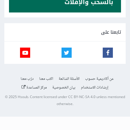
تابعنا على
عن أكاديمية حسوب
الأسئلة الشائعة
اكتب معنا
درّب معنا
إرشادات الاستخدام
بيان الخصوصية
مركز المساعدة
© 2025
Hsoub
.
Content licensed under
CC BY-NC-SA 4.0
unless mentioned
otherwise.