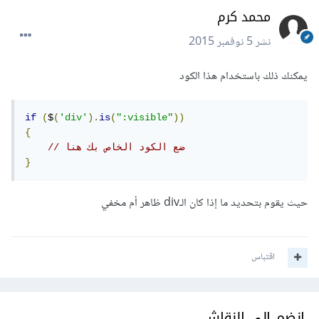
محمد كرم
نشر
5 نوفمبر 2015
يمكنك ذلك باستخدام هذا الكود
if
(
$
(
'div'
).
is
(
":visible"
))
{
// ضع الكود الخاص بك هنا
}
حيث يقوم بتحديد ما إذا كان الـdiv ظاهر أم مخفي
اقتباس
انضم إلى النقاش