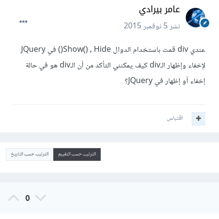
عامر بيرادي
نشر
5 نوفمبر 2015
عندي div قمت باستخدام الدوال Show() , Hide() في JQuery
لإخفاء وإظهار الـdiv كيف يمكنني التأكد من أن الـdiv هو في حالة
إخفاء أو إظهار في JQuery؟
اقتباس
الترتيب حسب التقييم
الترتيب حسب التاريخ
0