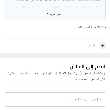
كباقي مسابقات كاغل تعطي جوائز للأوائل، و هي تسمح لك بتطبيق
أظهر المزيد
الكثير من المفاهيم التي ستكون قد تعلمتها خاصة في التعامل مع
البيانات و استعمال خوارزميات تعلم الآلة المختلفة.
شكرااا حدا لحضرتك
تحياتي.
اقتباس
انضم إلى النقاش
يمكنك أن تنشر الآن وتسجل لاحقًا. إذا كان لديك حساب،
فسجل الدخول
الآن
لتنشر باسم حسابك.
أجب على هذا السؤال...