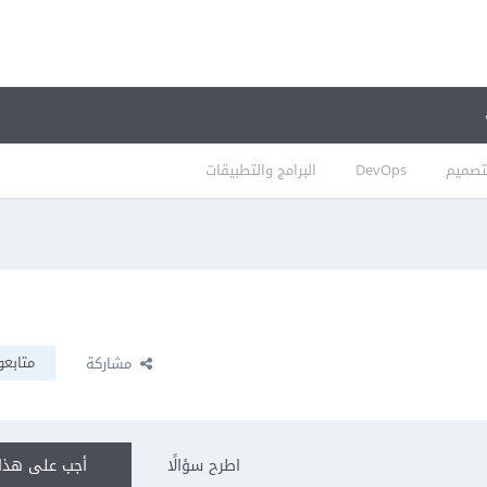
تصميم
DevOps
البرامج والتطبيقات
متابعو
مشاركة
اطرح سؤالًا
أجب على هذا 