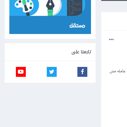
تابعنا على
ربها واضحه بس عامله مش