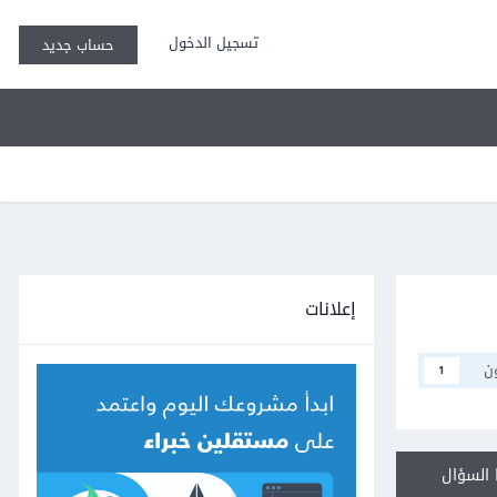
تسجيل الدخول
حساب جديد
إعلانات
ن
1
السؤال