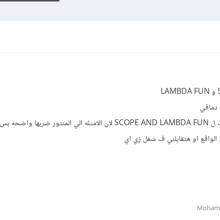
ف دمافي
كمان محتاج مثال حي لاستخدام الشركات ل SCOPE AND LAMBDA FUN لان الامثله الي المنتور ض
 الواقع او هتقابلني ف شغل زي اي