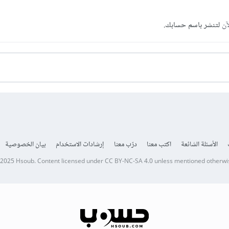
آن
لتنشر باسم حسابك.
الأسئلة الشائعة
اكتب معنا
درّب معنا
إرشادات الاستخدام
بيان الخصوصية
 2025
Hsoub
.
Content licensed under
CC BY-NC-SA 4.0
unless mentioned otherwi