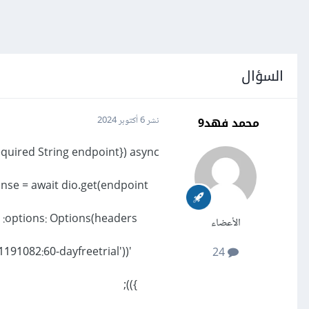
السؤال
محمد فهد9
نشر
6 أكتوبر 2024
uired String endpoint}) async {
var response = await dio.get(endpoint,
options: Options(headers: {
الأعضاء
'Authorization': 'Basic ' + base64Encode(utf8.encode('11191082:60-dayfreetrial')),
24
}));