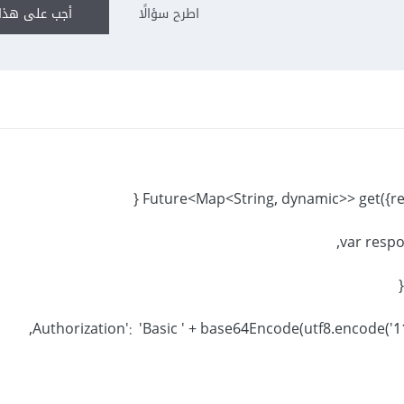
اطرح سؤالًا
أجب على هذا 
Future<Map<String, dynamic>> get({req