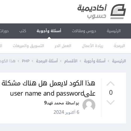
الرئيسية
دروس ومقالات
أسئلة وأجوبة
كتب
دورات
البرمجة
ريادة الأعمال
العمل الحر
التسويق والمبيعات
ال
الرئيسية
أسئلة وأجوبة
الأقسام
أسئلة البرمجة
PHP
هذا الكود لايعمل هل 
علىuser name and password
0
بواسطة محمد فهد9
6 أكتوبر 2024