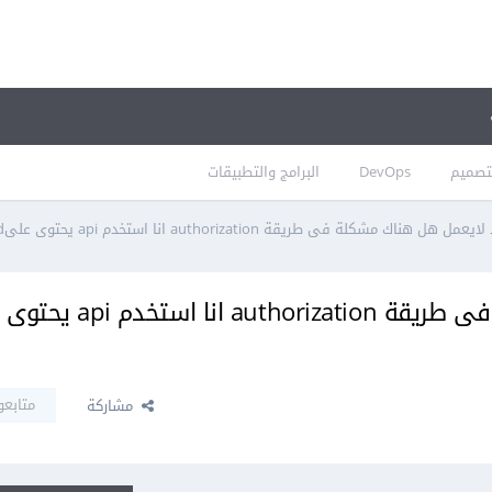
تصميم
DevOps
البرامج والتطبيقات
هناك مشكلة فى طريقة authorization انا استخدم api يحتوى علىuser name and password
هذا الكود لايعمل هل هناك مشكلة فى طريقة authorization انا استخدم api يحتوى
متابعو
مشاركة