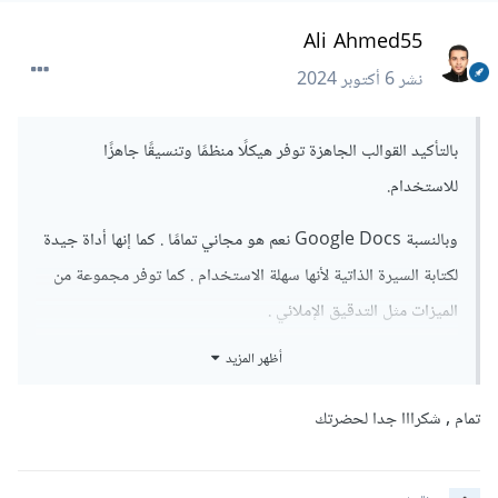
Ali Ahmed55
نشر
6 أكتوبر 2024
بالتأكيد القوالب الجاهزة توفر هيكلًا منظمًا وتنسيقًا جاهزًا
للاستخدام.
وبالنسبة Google Docs نعم هو مجاني تمامًا . كما إنها أداة جيدة
لكتابة السيرة الذاتية لأنها سهلة الاستخدام . كما توفر مجموعة من
الميزات مثل التدقيق الإملائي .
أظهر المزيد
يمكنك أيضًا الإطلاع على المواقع مثل Canva أو Novoresume
التي توفر قوالب احترافية ومصممة بشكل مميز.
تمام , شكرااا جدا لحضرتك