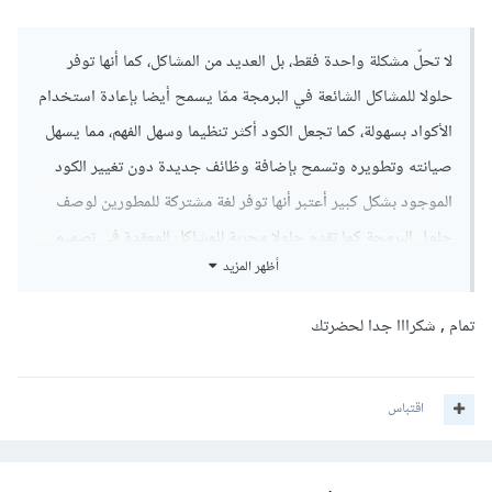
لا تحلّ مشكلة واحدة فقط، بل العديد من المشاكل، كما أنها توفر
حلولا للمشاكل الشائعة في البرمجة ممّا يسمح أيضا بإعادة استخدام
الأكواد بسهولة، كما تجعل الكود أكثر تنظيما وسهل الفهم، مما يسهل
صيانته وتطويره وتسمح بإضافة وظائف جديدة دون تغيير الكود
الموجود بشكل كبير أعتبر أنها توفر لغة مشتركة للمطورين لوصف
حلول البرمجة كما تقدم حلولا مجربة للمشاكل المعقدة في تصميم
أظهر المزيد
البرامج.
لذا وبغض النظر عن التخصص أو اللغة التي تختارها كمبرمج، فإن
تمام , شكرااا جدا لحضرتك
تعلم Design patterns مفيد جدا وأنصح بها لأنها ستساعدك
على:
اقتباس
فهم أفضل لهيكلة البرامج.
حل المشاكل بطريقة أكثر فعالية.