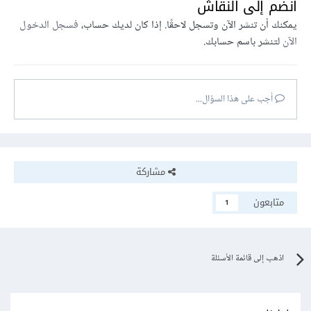
انضم إلى النقاش
كتابة كود أفضل وأكثر قابلية للصيانة.
التواصل بشكل أفضل مع المطورين الآخرين.
يمكنك أن تنشر الآن وتسجل لاحقًا. إذا كان لديك حساب،
فسجل الدخول
تحسين مهاراتك في تصميم البرمجيات.
الآن
لتنشر باسم حسابك.
فعلى الرغم من أنه قد يكون ممكنا البرمجة دون معرفة عميقة بها إلا
أن تعلمها يمكن أن يحسن مهاراتك بشكل كبير ويجعلك مبرمجا
أجب على هذا السؤال...
أفضل، بغض النظر عن مجال تخصصك أو اللغة التي تستخدمها.
مشاركة
متابعون
1
اذهب إلى قائمة الأسئلة