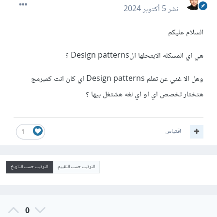
نشر
5 أكتوبر 2024
السلام عليكم
هي اي المشكله الابتحلها الDesign patterns ؟
وهل الا غني عن تعلم Design patterns اي كان انت كمبرمج
هتختار تخصص اي او اي لغه هشتغل بيها ؟
اقتباس
1
الترتيب حسب التقييم
الترتيب حسب التاريخ
0