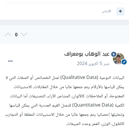
جزئي أم كامل (لاحظ هنا ليس رقم و إنما تصنيف فقط)، المهنة و
اقتباس
غيرها الكثير.
أما ما يتم استعماله في نماذج تعلم الآلة فهو غالبًا خليط من النوعين،
0
فغالبًا ما تجد بيانات رقمية و بيانات نصية تصنف الشخص، لذلك لا
يوجد نوع مفضل على آخر، , لكن من الجدير بالذكر أن البيانات
عبد الوهاب بومعراف
الرقمية يمكن أن تستعمل و يتم تحليلها سواء بنماذج تعلم آلة أو
بطرق تقليدية لإنتاج البيانات غير الرقمية، فيمكنك تحليل عدد
نشر
5 أكتوبر 2024
ساعات العمل لاستنتاج فيما إذا كان الشخص يعمل بشكل كامل أو
البيانات النوعية (Qualitative Data) تمثل الخصائص أو الصفات التي لا
جزئي، أو تدريب نموذج تعلم آلة لتوقع عدد الأطفال بناء على بيانات
يمكن قياسها بالأرقام يتم جمعها غالبا من خلال المقابلات، الاستبيانات
أخرى. لذلك يمكنك اعتبار ال qulatitave data على أنها أعلى
المفتوحة، أو الملاحظات كالألوان، المشاعر، الآراء، التصنيفات أما البيانات
مستوى من ال quantitave data فهي نتاج تحليل.
الكمية (Quantitative Data) فتمثل القيم العددية التي يمكن قياسها
تحياتي.
وتحليلها إحصائيا يتم جمعها غالبا من خلال الاستبيانات المغلقة أو التجارب
كالطول، الوزن، العمر وعدد المبيعات.