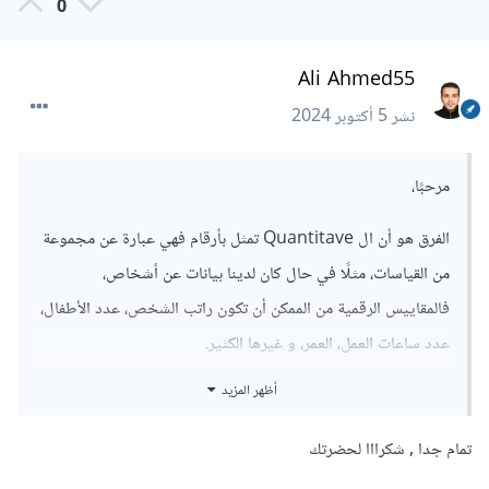
0
Ali Ahmed55
نشر
5 أكتوبر 2024
مرحبًا،
الفرق هو أن ال Quantitave تمثل بأرقام فهي عبارة عن مجموعة
من القياسات، مثلًا في حال كان لدينا بيانات عن أشخاص،
فالمقاييس الرقمية من الممكن أن تكون راتب الشخص، عدد الأطفال،
عدد ساعات العمل، العمر، و غيرها الكثير.
أظهر المزيد
بينما ال Qualtitave تركز على الإجابة عن أسئلة محددة غالبًا
بشكل نصي غير قابل للقياس، إذا أخذنا نفس المثال السابق، يمكن أن
تمام جدا , شكرااا لحضرتك
تكون هذه البيانات عبارة عن: الجنسية، هل يعمل الشخص بشكل