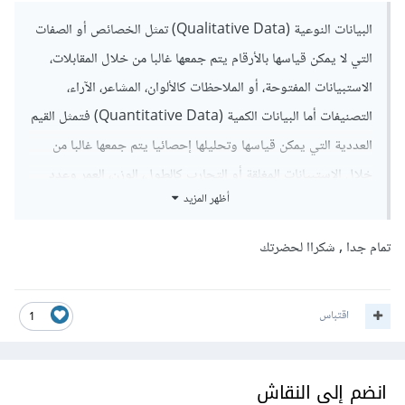
البيانات النوعية (Qualitative Data) تمثل الخصائص أو الصفات
التي لا يمكن قياسها بالأرقام يتم جمعها غالبا من خلال المقابلات،
الاستبيانات المفتوحة، أو الملاحظات كالألوان، المشاعر، الآراء،
التصنيفات أما البيانات الكمية (Quantitative Data) فتمثل القيم
العددية التي يمكن قياسها وتحليلها إحصائيا يتم جمعها غالبا من
خلال الاستبيانات المغلقة أو التجارب كالطول، الوزن، العمر وعدد
أظهر المزيد
المبيعات.
البيانات الكمية تستخدم بشكل أكبر في تدريب نماذج تعلم الآلة، لأنها
تمام جدا , شكراا لحضرتك
تسمح بإجراء تحليلات إحصائية دقيقة وتطبيق خوارزميات تعلم الآلة
بشكل فعال بينما البيانات النوعية يمكن تحويلها إلى بيانات كمية
اقتباس
1
مثل الترميز لتستخدم في بعض التطبيقات، لكن البيانات الكمية تظل
الأكثر شيوعا في النماذج الإحصائية والتعلم الآلي.
انضم إلى النقاش