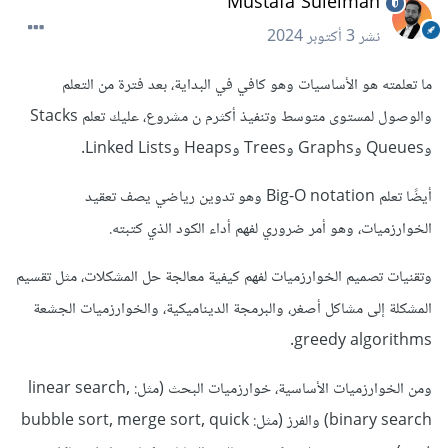
Mustafa Suleiman
نشر
3 أكتوبر 2024
ما تعلمته هو الأساسيات وهو كافي في البداية، بعد فترة من التعلم
والوصول لمستوى متوسط وتنفيذ أكثرم ن مشروع، عليك تعلم Stacks
وQueues وGraphs وTrees وHeaps وLinked Lists.
أيضًا تعلم Big-O notation وهو تدوين رياضي يصف تعقيد
الخوارزميات، وهو أمر ضروري لفهم أداء الكود الذي كتبته.
وتقنيات تصميم الخوارزميات لفهم كيفية معالجة حل المشكلات، مثل تقسيم
المشكلة إلى مشاكل أصغر، والبرمجة الديناميكية، والخوارزميات الجشعة
greedy algorithms.
ومن الخوارزميات الأساسية، خوارزميات البحث (مثل: linear search,
binary search) والفرز (مثل: bubble sort, merge sort, quick