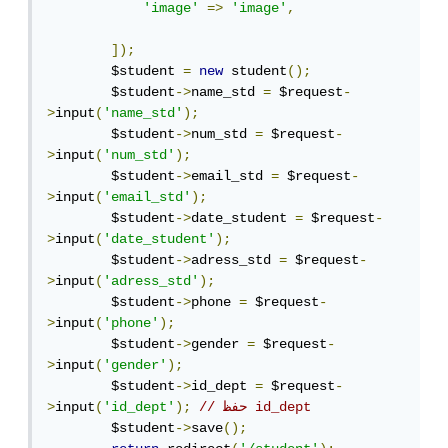
'image'
=>
'image'
,
]);
        $student 
=
new
 student
();
        $student
->
name_std 
=
 $request
-
>
input
(
'name_std'
);
        $student
->
num_std 
=
 $request
-
>
input
(
'num_std'
);
        $student
->
email_std 
=
 $request
-
>
input
(
'email_std'
);
        $student
->
date_student 
=
 $request
-
>
input
(
'date_student'
);
        $student
->
adress_std 
=
 $request
-
>
input
(
'adress_std'
);
        $student
->
phone 
=
 $request
-
>
input
(
'phone'
);
        $student
->
gender 
=
 $request
-
>
input
(
'gender'
);
        $student
->
id_dept 
=
 $request
-
// حفظ id_dept
);
'id_dept'
(
input
>
        $student
->
save
();