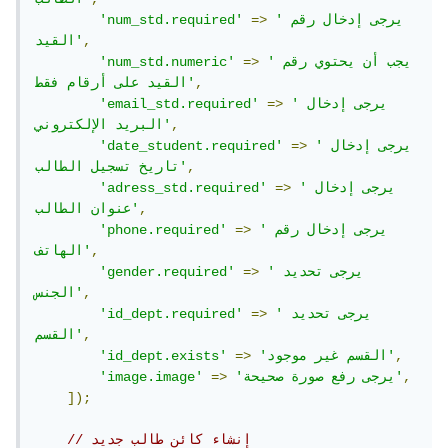
'يرجى إدخال رقم 
=>
'num_std.required'
,
القيد'
'يجب أن يحتوي رقم 
=>
'num_std.numeric'
,
القيد على أرقام فقط'
'يرجى إدخال 
=>
'email_std.required'
,
البريد الإلكتروني'
'يرجى إدخال 
=>
'date_student.required'
,
تاريخ تسجيل الطالب'
'يرجى إدخال 
=>
'adress_std.required'
,
عنوان الطالب'
'يرجى إدخال رقم 
=>
'phone.required'
,
الهاتف'
'يرجى تحديد 
=>
'gender.required'
,
الجنس'
'يرجى تحديد 
=>
'id_dept.required'
,
القسم'
,
'القسم غير موجود'
=>
'id_dept.exists'
,
'يرجى رفع صورة صحيحة'
=>
'image.image'
]);
// إنشاء كائن طالب جديد