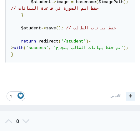
        $student
->
image 
=
 basename
(
$imagePath
);
// حفظ اسم الصورة في قاعدة البيانات
}
// حفظ بيانات الطالب
();
save
->
    $student
return
 redirect
(
'/student'
)-
);
'تم حفظ بيانات الطالب بنجاح'
,
'success'
(
with
>
}
اقتباس
1
0