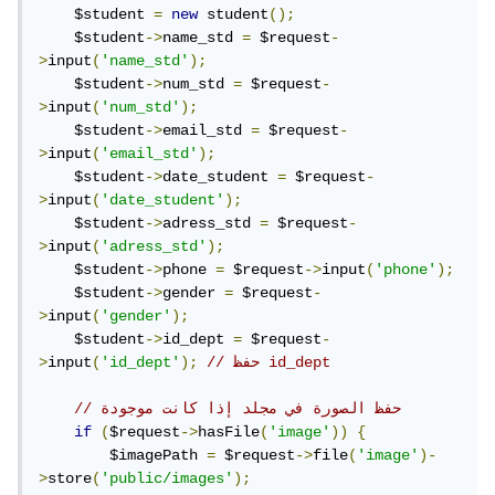
    $student 
=
new
 student
();
    $student
->
name_std 
=
 $request
-
>
input
(
'name_std'
);
    $student
->
num_std 
=
 $request
-
>
input
(
'num_std'
);
    $student
->
email_std 
=
 $request
-
>
input
(
'email_std'
);
    $student
->
date_student 
=
 $request
-
>
input
(
'date_student'
);
    $student
->
adress_std 
=
 $request
-
>
input
(
'adress_std'
);
    $student
->
phone 
=
 $request
->
input
(
'phone'
);
    $student
->
gender 
=
 $request
-
>
input
(
'gender'
);
    $student
->
id_dept 
=
 $request
-
// حفظ id_dept
);
'id_dept'
(
input
>
// حفظ الصورة في مجلد إذا كانت موجودة
if
(
$request
->
hasFile
(
'image'
))
{
        $imagePath 
=
 $request
->
file
(
'image'
)-
>
store
(
'public/images'
);