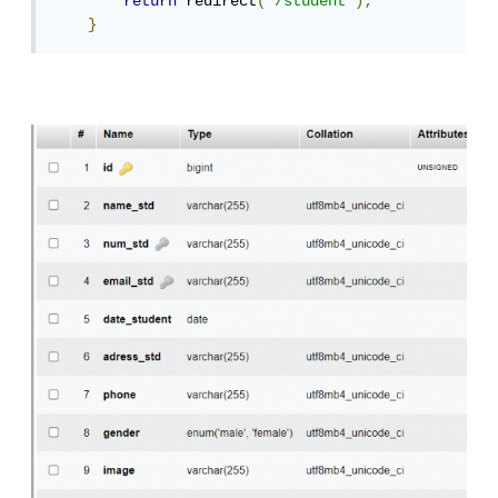
return
 redirect
(
'/student'
);
}