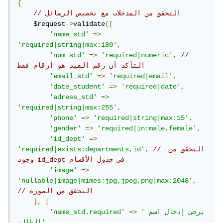
{
// التحقق من المدخلات مع تخصيص الرسائل
    $request
->
validate
([
'name_std'
=>
'required|string|max:180'
,
'num_std'
=>
'required|numeric'
,
// 
التأكد أن رقم القيد هو أرقام فقط
'email_std'
=>
'required|email'
,
'date_student'
=>
'required|date'
,
'adress_std'
=>
'required|string|max:255'
,
'phone'
=>
'required|string|max:15'
,
'gender'
=>
'required|in:male,female'
,
'id_dept'
=>
// التحقق من 
,
'required|exists:departments,id'
وجود id_dept في جدول الأقسام
'image'
=>
'nullable|image|mimes:jpg,jpeg,png|max:2048'
,
// التحقق من الصورة
],
[
'يرجى إدخال اسم 
=>
'name_std.required'
,
الطالب'