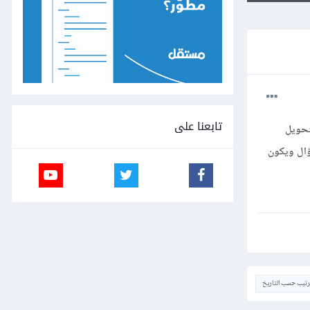
تابعنا على
طيع ان نستبدل التحويل من الجمل الى الارقام بخاصية اسهل فبدلا من كتابة int للتحويل
inpu بعد كتابة ال eval اذا اردنا طرح سؤال ويكون
ترتيب حسب التاريخ