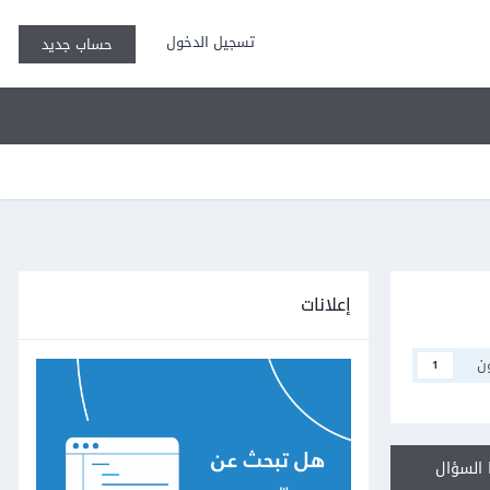
تسجيل الدخول
حساب جديد
إعلانات
ن
1
السؤال