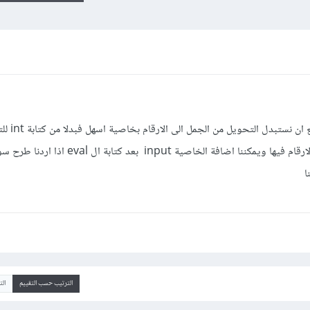
دكتور اردت التنويه فقط على اننا نست
بامكاننا كتابة eval والتي نستطيع كتابة الارقام فيها ويمكننا اضافة الخاصية t
ا
الترتيب حسب التقييم
ال