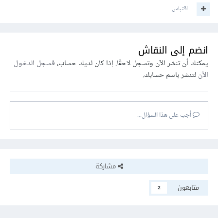
Hugging Face لديها مجتمع نشيط من المطورين والباحثين
اقتباس
الذين يساهمون في تحسين النماذج والأدوات، ايضا بالإضافة إلى
مكتبة ضخمة من الوثائق والدروس .
انضم إلى النقاش
يمكنك قراءة هذه المقاله ستجد بها بتفصيل طريقة رفع النموذج
يمكنك أن تنشر الآن وتسجل لاحقًا. إذا كان لديك حساب،
فسجل الدخول
الخاص بك ونشره
الآن
لتنشر باسم حسابك.
أجب على هذا السؤال...
مشاركة
متابعون
2