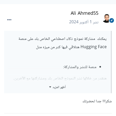
Ali Ahmed55
نشر
1 أكتوبر 2024
يمكنك مشاركة نموذج ذكاء اصطناعي الخاص بك على منصة
Hugging Face هتلاقي فيها كثر من ميزه مثل
منصة للنشر والمشاركة:
هتقدر من خلالها نشر النموذج الخاص بك ومشاركتها مع الآخرين،
بحيث يسهل على الباحثين والمطورين استخدام النماذج الموجودة
أظهر المزيد
أو تحسينها.
شكرااا جدا لحضرتك
مجتمع قوي