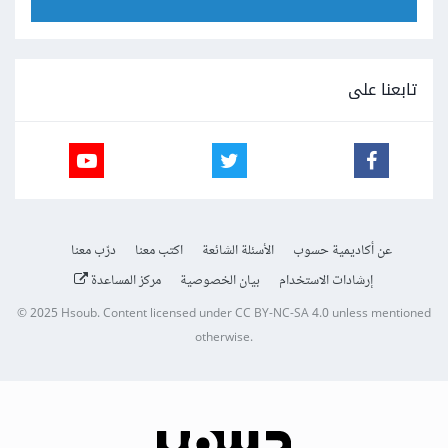
تابعنا على
عن أكاديمية حسوب
الأسئلة الشائعة
اكتب معنا
درّب معنا
إرشادات الاستخدام
بيان الخصوصية
مركز المساعدة
© 2025
Hsoub
.
Content licensed under
CC BY-NC-SA 4.0
unless mentioned
otherwise.