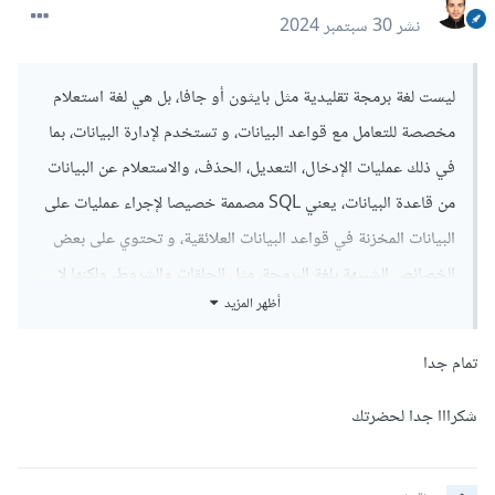
نشر
30 سبتمبر 2024
ليست لغة برمجة تقليدية مثل بايثون أو جافا، بل هي لغة استعلام
مخصصة للتعامل مع قواعد البيانات، و تستخدم لإدارة البيانات، بما
في ذلك عمليات الإدخال، التعديل، الحذف، والاستعلام عن البيانات
من قاعدة البيانات، يعني SQL مصممة خصيصا لإجراء عمليات على
البيانات المخزنة في قواعد البيانات العلائقية، و تحتوي على بعض
الخصائص الشبيهة بلغة البرمجة، مثل الحلقات والشروط، ولكنها لا
أظهر المزيد
تستخدم لتطوير تطبيقات برمجية كاملة بحد ذاتها.
تمام جدا
شكرااا جدا لحضرتك