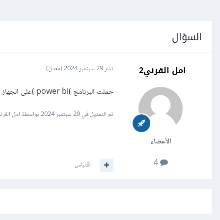
السؤال
امل القرني2
نشر
29 سبتمبر 2024
(معدل)
حملت البرنامج )power bi )على الجهاز واستخدمته لكن فالمره الثانية حاولت افتحه البرنامج ما يفتح
تم التعديل في
29 سبتمبر 2024
بواسطة امل القرني
الأعضاء
4
اقتباس