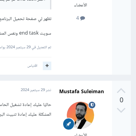
الأعضاء
4
تظهر لي صفحة تحميل البرنامج
سويت end task ونفس المشكله البرنامج ما يفتح
تم التعديل في
29 سبتمبر 2024
بواسط
اقتباس
Mustafa Suleiman
نشر
29 سبتمبر 2024
0
حاليًا عليك إعادة تشغيل الحا
المشكلة عليك إعادة تثبيت البر
الأعضاء