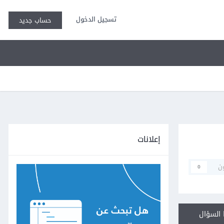
تسجيل الدخول
حساب جديد
إعلانات
ن
0
السؤال