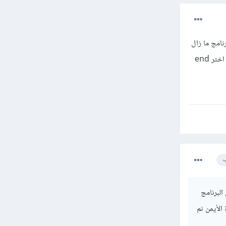
نامج ما زال
يعمل أم لا من خلال task manager في الويندوز وإن كان ما زال يعمل قم بالضغط عليه بزر الفأرة الأيمن ثم اختر end
ب
البرنامج
لفأرة الأيمن ثم