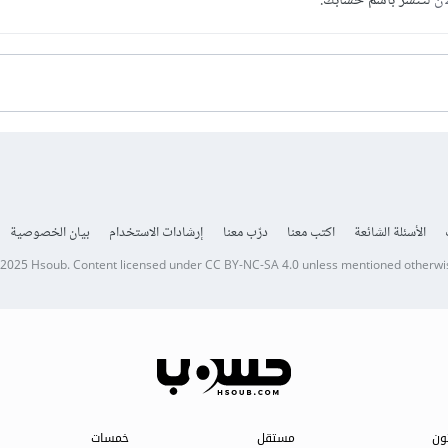
آن
لتنشر باسم حسابك.
الأسئلة الشائعة
اكتب معنا
درّب معنا
إرشادات الاستخدام
بيان الخصوصية
 2025
Hsoub
.
Content licensed under
CC BY-NC-SA 4.0
unless mentioned otherwi