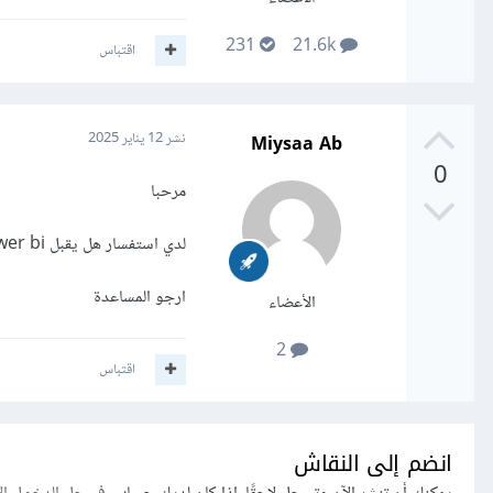
231
21.6k
اقتباس
Miysaa Ab
نشر
12 يناير 2025
0
مرحبا
لدي استفسار هل يقبل power bi التشغيل في windows 11 pro لقد حاولت تحميله ولكن يفشل
ارجو المساعدة
الأعضاء
2
اقتباس
انضم إلى النقاش