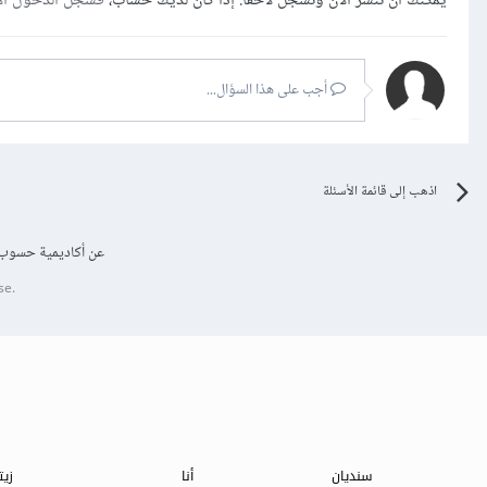
يمكنك أن تنشر الآن وتسجل لاحقًا. إذا كان لديك حساب،
فسجل الدخول ال
أجب على هذا السؤال...
اذهب إلى قائمة الأسئلة
عن أكاديمية حسوب
se.