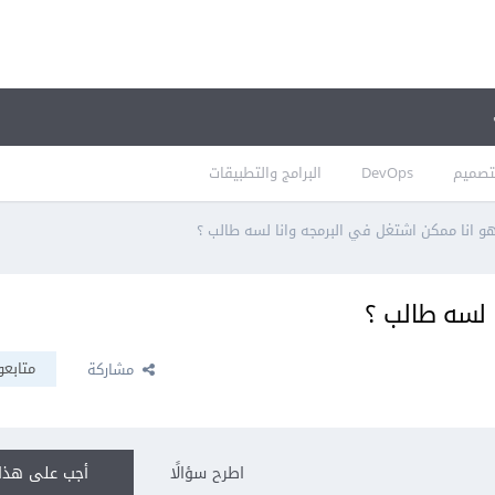
تصميم
DevOps
البرامج والتطبيقات
و انا ممكن اشتغل في البرمجه وانا لسه طالب ؟
 لسه طالب ؟
متابعو
مشاركة
اطرح سؤالًا
أجب على هذا 