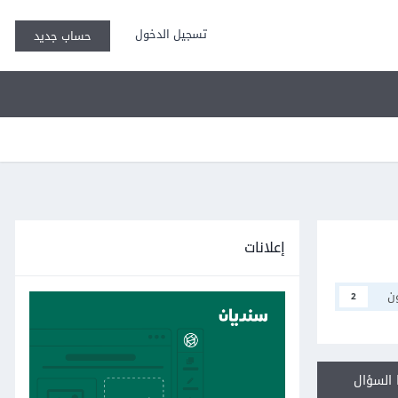
تسجيل الدخول
حساب جديد
إعلانات
ن
2
السؤال