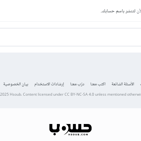
آن
لتنشر باسم حسابك.
الأسئلة الشائعة
اكتب معنا
درّب معنا
إرشادات الاستخدام
بيان الخصوصية
 2025
Hsoub
.
Content licensed under
CC BY-NC-SA 4.0
unless mentioned otherwi