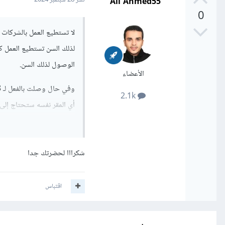
Ali Ahmed55
نشر
28 سبتمبر 2024
0
لذلك السن تستطيع العمل كم
الوصول لذلك السن.
الأعضاء
2.1k
أي المقر نفسه ستحتاج إلى
تخرجت من الجامعة.
وبالطبع الأمر ليس حكرًا 
شكرااا لحضرتك جدا
المختصة أو المهتمة بها مثلاً
اقتباس