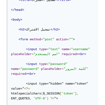
</title>
تسجيل الاشتراك
<title>
</head>
<body>
</h2>
تسجيل الاشتراك
<h2>
<form
method
=
"post"
action
=
""
>
<input
type
=
"text"
name
=
"username"
><br>
required
"اسم المستخدم"
=
placeholder
<input
type
=
"password"
"كلمة المرور"
=
placeholder
"password"
=
name
required
><br>
        <input type="hidden" name="token" 
value="
<?=
htmlspecialchars
(
$_SESSION
[
'token'
],
ENT_QUOTES
,
'UTF-8'
)
?>
">
