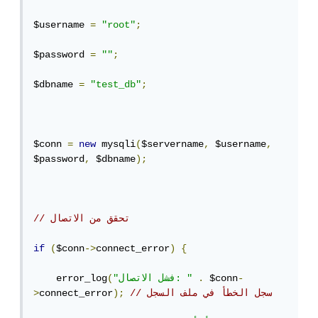
$username 
=
"root"
;
$password 
=
""
;
$dbname 
=
"test_db"
;
$conn 
=
new
 mysqli
(
$servername
,
 $username
,
$password
,
 $dbname
);
// تحقق من الاتصال
if
(
$conn
->
connect_error
)
{
-
 $conn
.
"فشل الاتصال: "
(
    error_log
// سجل الخطأ في ملف السجل
);
connect_error
>