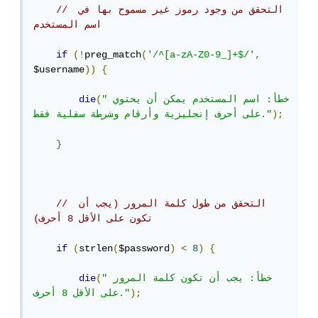
// التحقق من وجود رموز غير مسموح بها في 
اسم المستخدم
if
(!
preg_match
(
'/^[a-zA-Z0-9_]+$/'
,
$username
))
{
"خطأ: اسم المستخدم يمكن أن يحتوي 
(
die
);
على أحرف إنجليزية وأرقام وشرطة سفلية فقط."
}
// التحقق من طول كلمة المرور (يجب أن 
تكون على الأقل 8 أحرف)
if
(
strlen
(
$password
)
<
8
)
{
"خطأ: يجب أن تكون كلمة المرور 
(
die
);
على الأقل 8 أحرف."