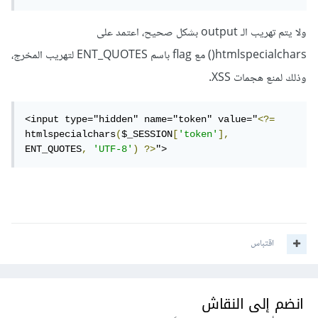
ولا يتم تهريب الـ output بشكل صحيح، اعتمد على
htmlspecialchars() مع flag باسم ENT_QUOTES لتهريب المخرج،
وذلك لمنع هجمات XSS.
<input type="hidden" name="token" value="
<?=
htmlspecialchars
(
$_SESSION
[
'token'
],
ENT_QUOTES
,
'UTF-8'
)
?>
">
اقتباس
انضم إلى النقاش