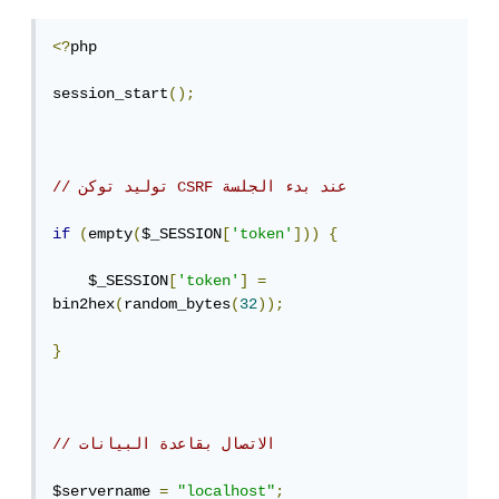
<?
php

session_start
();
// توليد توكن CSRF عند بدء الجلسة
if
(
empty
(
$_SESSION
[
'token'
]))
{
    $_SESSION
[
'token'
]
=
bin2hex
(
random_bytes
(
32
));
}
// الاتصال بقاعدة البيانات
$servername 
=
"localhost"
;