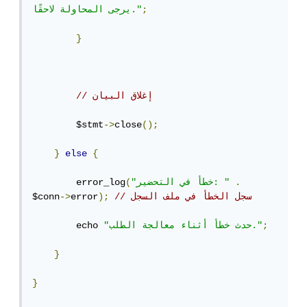
;
يرجى المحاولة لاحقًا."
}
// إغلاق البيان
        $stmt
->
close
();
}
else
{
.
"خطأ في التحضير: "
(
        error_log
// سجل الخطأ في ملف السجل
);
error
->
$conn
;
"حدث خطأ أثناء معالجة الطلب."
        echo 
}
}