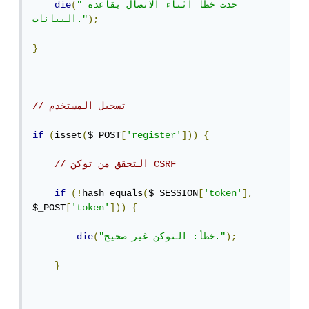
"حدث خطأ أثناء الاتصال بقاعدة 
(
die
);
البيانات."
}
// تسجيل المستخدم
if
(
isset
(
$_POST
[
'register'
]))
{
// التحقق من توكن CSRF
if
(!
hash_equals
(
$_SESSION
[
'token'
],
$_POST
[
'token'
]))
{
);
"خطأ: التوكن غير صحيح."
(
die
}