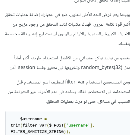
عليك إضافة تحقق إدخال التوكن.
وبينما يتم فرض الحد الأدنى للطول، ضع في اعتبارك إضافة عمليات تحقق
أكثر قوة لكلمة المرور، فهناك مكتبات لذلك للتحقق من وجود مزيج من
الأحرف الكبيرة والصغيرة والأرقام والرموز، أو تستطيع إنشاء دالة مخصصة
بنفسك.
بخصوص توليد توكن عشوائي، من الأفضل استخدام طريقة أكثر أماناً
مثل random_bytes(32) وتخزينها في متغير جلسة session أمن.
ومن المستحسن استخدام filter_var لتنظيف اسم المستخدم قبل
استخدامه في الاستعلام، فذلك يساعد في منع الأحرف غير المتوقعة من
التسبب في مشاكل، حتى لو مرت بعمليات التحقق.
    $username 
=
trim
(
filter_var
(
$_POST
[
'username'
],
FILTER_SANITIZE_STRING
));