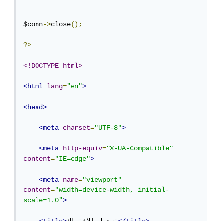
$conn
->
close
();
?>
<!DOCTYPE html>
<html
lang
=
"en"
>
<head>
<meta
charset
=
"UTF-8"
>
<meta
http-equiv
=
"X-UA-Compatible"
content
=
"IE=edge"
>
<meta
name
=
"viewport"
content
=
"width=device-width, initial-
scale=1.0"
>