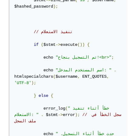
        $stmt
->
bind_param
(
"ss"
,
 $username
,
$hashed_password
);
// تنفيذ الاستعلام
if
(
$stmt
->
execute
())
{
;
"تم التسجيل بنجاح!<br>"
            echo 
.
"اسم المستخدم المدخل: "
            echo 
htmlspecialchars
(
$username
,
 ENT_QUOTES
,
'UTF-8'
);
}
else
{
"خطأ أثناء تنفيذ 
(
            error_log
// سجل الخطأ في 
);
error
->
 $stmt
.
الاستعلام: "
ملف السجل
"حدث خطأ أثناء التسجيل. 
            echo 