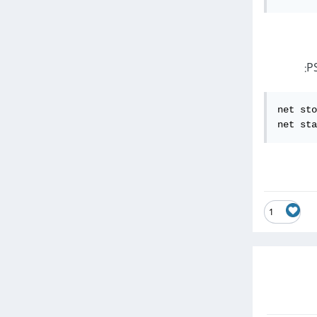
net sto
net sta
1