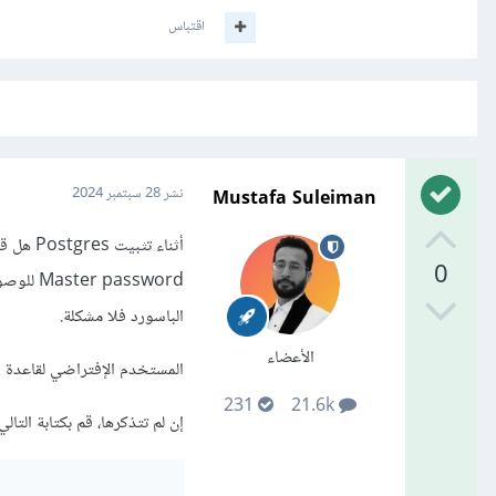
اقتباس
Mustafa Suleiman
نشر
28 سبتمبر 2024
0
assword
الباسورد فلا مشكلة.
الأعضاء
المستخدم الإفتراضي لقاعدة البيانات هو postgres عليك كتابة كلمة ا
231
21.6k
إن لم تتذكرها، قم بكتابة التالي في psql لتعيين كل