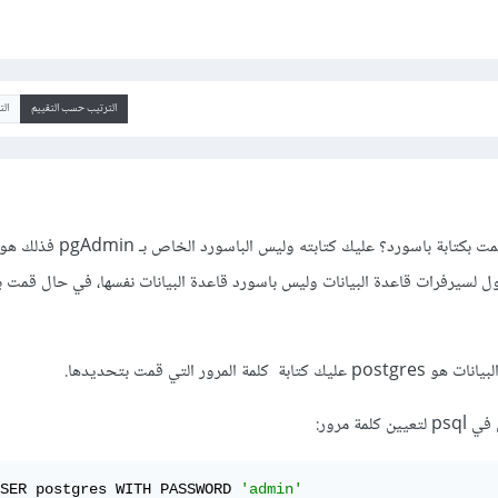
الترتيب حسب التقييم
ال
أثناء تثبيت Postgres هل قمت بكتابة باسورد؟ عليك كتابته وليس الباسورد ال
Master p للوصول لسيرفرات قاعدة البيانات وليس باسورد قاعدة البيانات نفسها، في حال قمت
لمرور التي قمت بتحديدها.
مة مرور:
SER postgres WITH PASSWORD 
'admin'