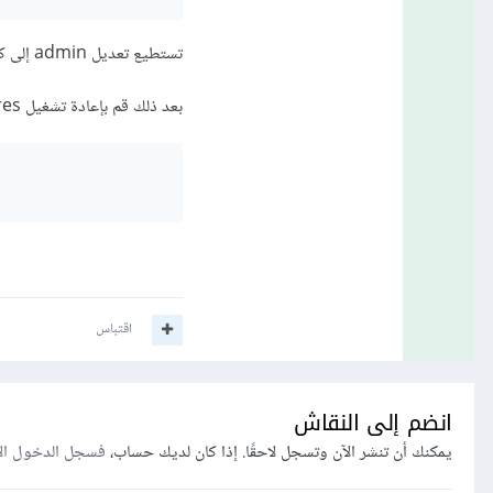
تستطيع تعديل admin إلى كلمة تريدها.
بعد ذلك قم بإعادة تشغيل Postgres من خلال تنفيذ التالي في CMD أو أي منفذ أوامر وليس من خلال PSQL:
اقتباس
انضم إلى النقاش
يمكنك أن تنشر الآن وتسجل لاحقًا. إذا كان لديك حساب،
فسجل الدخول ال