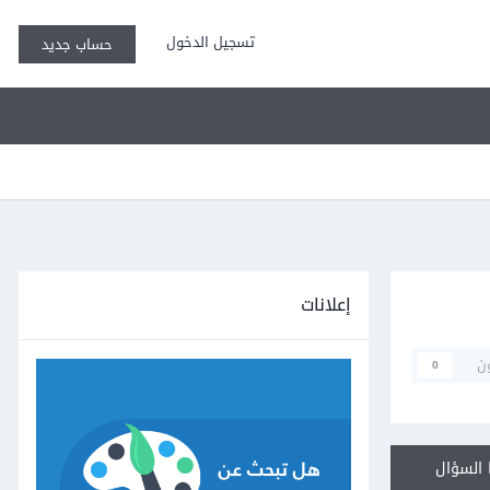
تسجيل الدخول
حساب جديد
إعلانات
ن
0
السؤال