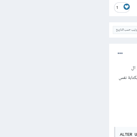
1
ترتيب حسب التاريخ
خاص بـ pgAdmin فذلك هو ال
 بكتابة نفس
ALTER U