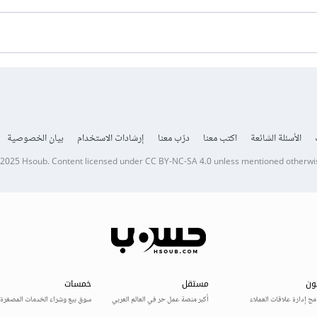
الأسئلة الشائعة
اكتب معنا
درّب معنا
إرشادات الاستخدام
بيان الخصوصية
 2025
Hsoub
.
Content licensed under
CC BY-NC-SA 4.0
unless mentioned otherwi