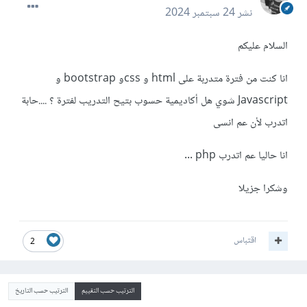
نشر
24 سبتمبر 2024
السلام عليكم
انا كنت من فترة متدربة على html و cssو bootstrap و
Javascript شوي هل أكاديمية حسوب بتيح التدريب لفترة ؟ ....حابة
اتدرب لأن عم انسى
انا حاليا عم اتدرب php ...
وشكرا جزيلا
اقتباس
2
الترتيب حسب التقييم
الترتيب حسب التاريخ