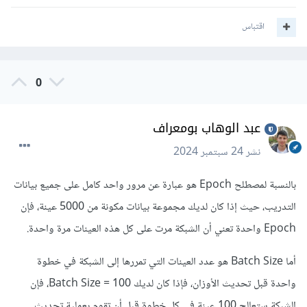
العينات مرة واحدة عبر الشبكة والذي قد يكون بطيئا جدا في حالة
اقتباس
المجموعات الكبيرة، يتم تقسيم البيانات إلى دفعات صغيرة، و بعد
كل دفعة يتم تحديث الأوزان بناءً على نتائج تلك الدفعة فقط، فإذا
كانت مجموعة البيانات تحتوي على 1000 عينة وكان حجم الدفعة
0
100، فهذا يعني أن كل Epoch سيحتوي على 10 دفعات أي 100
عينة لكل دفعة.
عبد الوهاب بومعراف
و العلاقة بينمها هو أن عدد الدفعات في كل Epoch يساوي عدد
نشر
24 سبتمبر 2024
العينات في مجموعة البيانات ÷ حجم الدفعة، فإذا كانت مجموعة
بالنسبة لمصطلح Epoch
هو عبارة عن مرور واحد كامل على جميع بيانات
البيانات تحتوي على 1000 عينة وحجم الدفعة هو 100، فستكون
التدريب، حيث إذا كان لديك مجموعة بيانات مكونة من 5000 عينة، فإن
هناك 10 دفعات لكل Epoch.
Epoch واحدة تعني أن الشبكة مرت على كل هذه العينات مرة واحدة.
أما Batch Size هو عدد العينات التي تمررها إلى الشبكة في خطوة
واحدة قبل تحديث الأوزان، فإذا كان لديك Batch Size = 100، فإن
الشبكة ستعالج 100 عينة في كل خطوة قبل أن تقوم بعملية تحديث