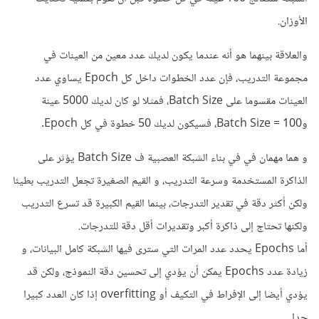
الأوزان.
والعلاقة بينهما هو أنه عندما يكون لديك عدد معين من العينات في
مجموعة التدريب، فإن عدد الخطوات داخل كل Epoch يساوي عدد
العينات مقسوما على Batch Size، فمثلا لو كان لديك 5000 عينة
وBatch Size = 100، فسيكون لديك 50 خطوة في كل Epoch.
و هما مهمان في في بناء الشبكة العصبية ف Batch Size يؤثر على
الذاكرة المستخدمة وسرعة التدريب، و القيم الصغيرة تجعل التدريب بطيئا
ولكن أكثر دقة في تقدير التدرجات، بينما القيم الكبيرة قد تسرع التدريب
ولكنها تحتاج إلى ذاكرة أكبر وتقديرات أقل دقة للتدرجات.
أما Epochs يحدد عدد المرات التي سترى فيها الشبكة كامل البيانات، و
زيادة عدد Epochs يمكن أن يؤدي إلى تحسين دقة النموذج، ولكن قد
يؤدي أيضا إلى الإفراط في التكيف أو overfitting إذا كان العدد كبيرا
جدا.