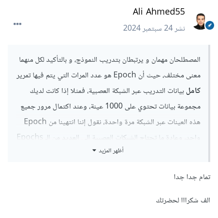
Ali Ahmed55
نشر
24 سبتمبر 2024
المصطلحان مهمان و يرتبطان بتدريب النموذج، و بالتأكيد لكل منهما
معنى مختلف، حيث أن
Epoch هو عدد المرات التي يتم فيها تمرير
كامل
بيانات التدريب عبر الشبكة العصبية، فمثلا إذا كانت لديك
مجموعة بيانات تحتوي على 1000 عينة، وعند اكتمال مرور جميع
هذه العينات عبر الشبكة مرة واحدة، نقول إننا انتهينا من Epoch
واحد، وعادة ما تحتاج الشبكات العصبية إلى العديد من الـ Epochs
أظهر المزيد
لتحسين الأداء تدريجيا، حيث يتم تعديل الأوزان بعد كل
Epoch بناء على الخطأ.
تمام جدا جدا
أما Batch Size فهو حجم الدفعة، أي عدد العينات التي يتم
الف شكرااا لحضرتك
تمريرها عبر الشبكة في كل تحديث للأوزان، فبدلا من تمرير جميع