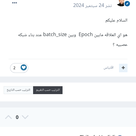
نشر
24 سبتمبر 2024
السلام عليكم
هو اي العلاقه مابين Epoch وبين batch_size عند بناء شبكه
عصبيه ؟
اقتباس
2
الترتيب حسب التقييم
الترتيب حسب التاريخ
0