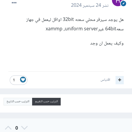
نشر
24 سبتمبر 2024
هل يوجد سيرفر محلي سعته 32bit اواقل ليعمل في جهاز
سعه64bit غيرxammp ,uniform server
وكيف يعمل ان وجد
اقتباس
1
الترتيب حسب التقييم
الترتيب حسب التاريخ
0