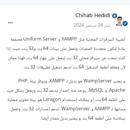
Chihab Hedidi
نشر
24 سبتمبر 2024
أغلبية السرفرات المحلية مثل XAMPP و Uniform Server مصممة
عادة لتكون متعددة المنصات وتعمل على بيئات 64 بت و32 بت، حيث إذا
كنت تبحث عن سيرفر محلي 32 بت ليعمل على جهاز 64 بت، فهذا ممكن
لأن معظم أنظمة التشغيل 64 بت تدعم تشغيل تطبيقات 32 بت.
و يعتبر WampServer هو بديل لـ XAMPP، ويوفر بيئة PHP،
Apache، و MySQL. يوجد منه إصدار يدعم 32 بت ويعمل بشكل جيد
على أنظمة 64 بت، أو يمكنك إستخدام Laragon هو بيئة تطوير محلية
مشابهة لـ XAMPP و WampServer. تدعم إصدارات 32 بت، وتعمل
بسلاسة على أنظمة 64 بت و يعتبر بديل ممتاز أيضا.