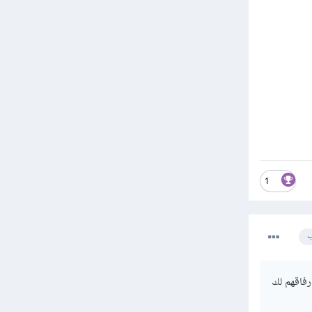
1
ب
 templates\store\cart.html لقد قمت بإرفاقهم لك