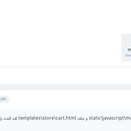
m
Una
الكات
نعم بالطبع هذا ملف static\javascript\main.js و ملف