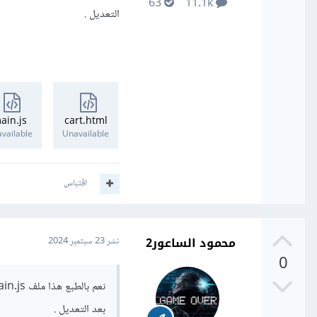
63
11.1k
التعديل .
ain.js
cart.html
vailable
Unavailable
اقتباس
محمود الساعور2
نشر
23 سبتمبر 2024
0
بعد التعديل .