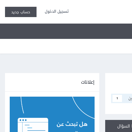
تسجيل الدخول
حساب جديد
إعلانات
ن
1
السؤال