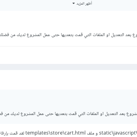
أظهر المزيد
والحل إما فصل الكود إلى ملفين وتقوم بإستيراد الملف الخاص لكل صفحة . وإما إضافة 
 .
 ملفين كل صفحة لها الملف الخاص بها حتي لا تحدث مشاكل غير متوقعه كتلك ا
 بعد التعديل او الملفات التي قمت بتعديها حتى عمل المشروع لديك من فضلك
شروع بعد التعديل او الملفات التي قمت بتعديها حتى عمل المشروع لديك من ف
نعم بالطبع هذا ملف static\javascript\main.js و ملف rt.html