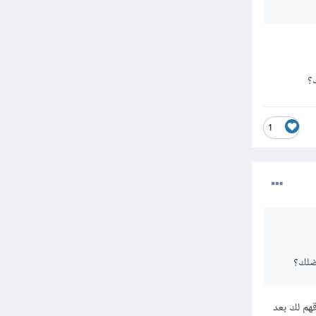
id مختلف لكل زر وتقوم
لمشكلة.
؟
1
ضلك؟
templates\store\ca لقد قمت بإرفاقهم لك بعد