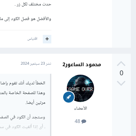
حدث مختلف لكل زر .
والأفضل هو فصل الكود إلى مل
اقتباس
محمود الساعور2
نشر
23 سبتمبر 2024
0
مرتين أيضا.
الأعضاء
وستجد أن الكود في الصفحت
48
، أى إذا ألغيت الكود في سطر 432 ستعمل صفحة ال cart وإذا ألغيت الكود في سطر 652 ستعمل صف