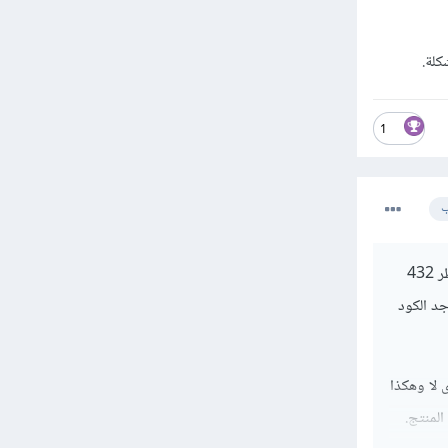
كلة.
1
ب
الخطأ لديك أنك تقوم بإضافة إستماع للحدث مرتين على نفس الزر وهذا لأنك كتبت الكود مرتين مرة في سطر 432
بة لزر الحذف يوجد الكود
 لا وهكذا