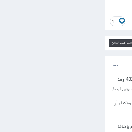
1
ترتيب حسب التاريخ
الخطأ لديك أنك تقوم بإضافة إستماع للحدث مرتين على نفس الزر وهذا لأنك كتبت الكود مرتين مرة في سطر 432 وهذا
وهكذا ، أى
فة id مختلف لكل زر وتقوم بإضافة