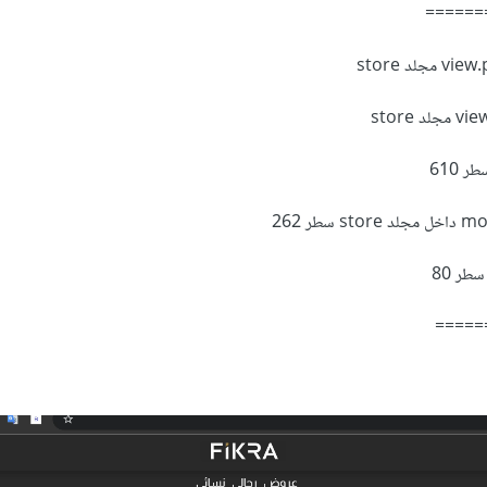
======
=====