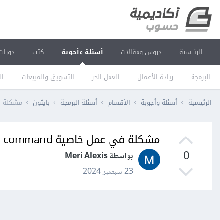
الرئيسية
دروس ومقالات
أسئلة وأجوبة
كتب
دورات
البرمجة
ريادة الأعمال
العمل الحر
التسويق والمبيعات
ال
الرئيسية
أسئلة وأجوبة
الأقسام
أسئلة البرمجة
بايثون
مشكلة في عمل خاصية 
مشكلة في عمل خاصية command في كود بايثون باستخدام tkinter
0
بواسطة Meri Alexis
23 سبتمبر 2024