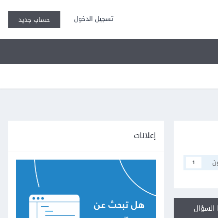
تسجيل الدخول
حساب جديد
إعلانات
ن
1
السؤال