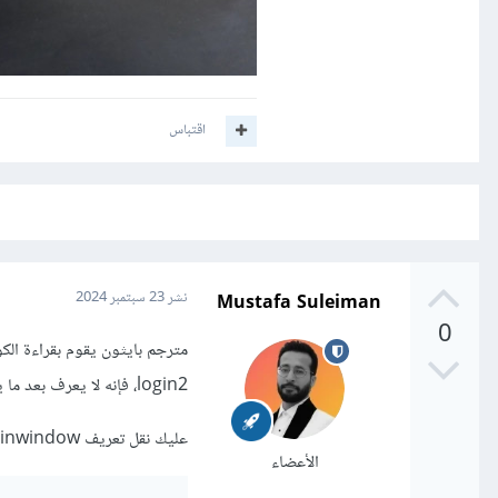
اقتباس
Mustafa Suleiman
نشر
23 سبتمبر 2024
0
login2، فإنه لا يعرف بعد ما يشير إليه mainwindow.
عليك نقل تعريف mainwindow للبداية قبل استخدامها أي كالتالي:
الأعضاء