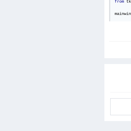
from
 tk
mainwin