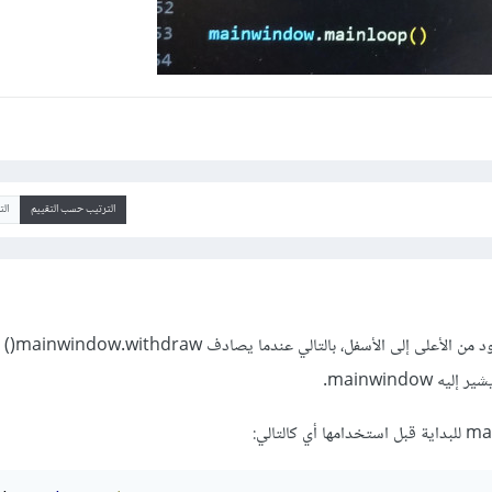
الترتيب حسب التقييم
ال
مترجم بايثون يقوم بق