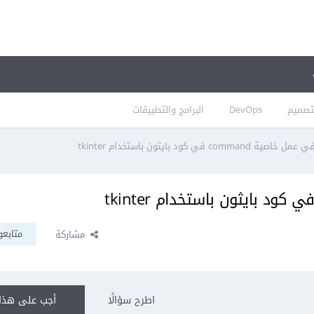
تصميم
DevOps
البرامج والتطبيقات
command في كود بايثون باستخدام tkinter
متابعو
مشاركة
اطرح سؤالًا
أجب على هذا 