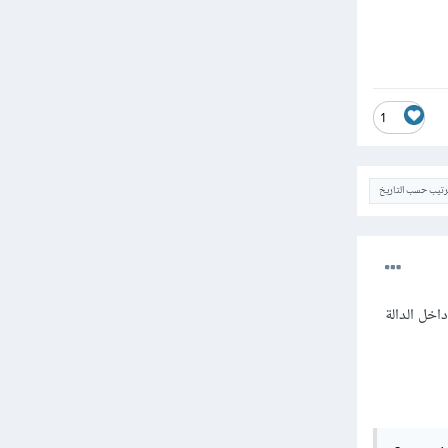
1
ترتيب حسب التاريخ
راءة الكود من الأعلى إلى الأسفل، بالتالي عندما يصادف mainwindow.withdraw() داخل الدالة