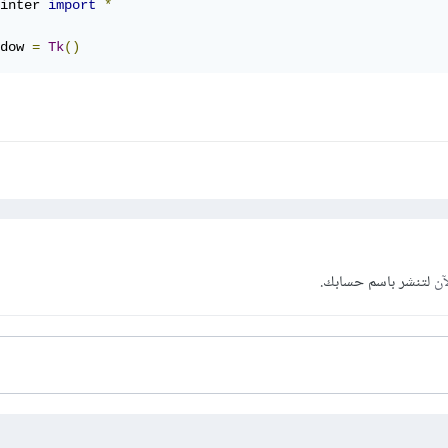
inter 
import
*
dow 
=
Tk
()
آن
لتنشر باسم حسابك.